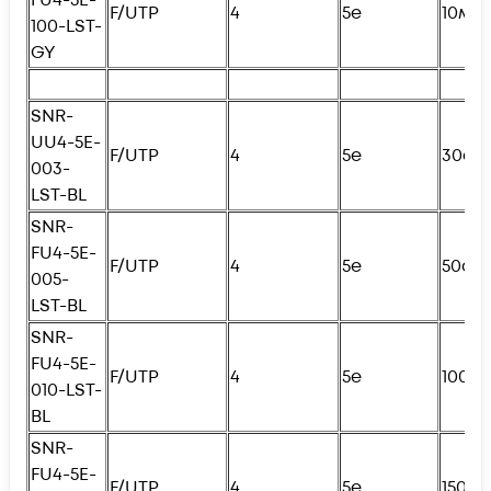
F/UTP
4
5e
10м
100-LST-
GY
SNR-
UU4-5E-
F/UTP
4
5e
30см
003-
LST-BL
SNR-
FU4
-5E-
F/UTP
4
5e
50см
005-
LST-BL
SNR-
FU4
-5E-
F/UTP
4
5e
100с
010-LST-
BL
SNR-
FU4
-5E-
F/UTP
4
5e
150с