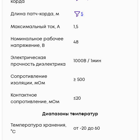
корда
Длина патч-корда, м
5
Максимальный ток, А
1,5
Номинальное рабочее
48
напряжение, В
Электрическая
1000В / 1мин
прочность диэлектрика
Сопротивление
≥ 500
изоляции, мОм
Контактное
≤20
сопротивление, мОм
Диапазоны температур
Температура хранения,
от -20 до 60
°C