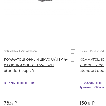
SNR-UU4-5E-005-LST-GY
SNR-UU4-5E-010-L
Коммутационный шнур U/UTP 4-
Коммутацион
х парный cat.5e 0.5м LSZH
х парный cat.
standart серый
standart сер
В наличии
: 10 000+ шт
В наличии
: 1 000+ 
Транзит
: 1 000+ шт
78
₽
150
₽
,96
,36