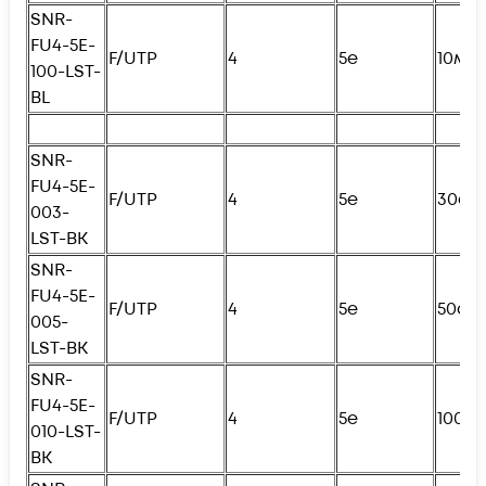
SNR-
FU4
-5E-
F/UTP
4
5e
10м
100-LST-
BL
SNR-
FU4
-5E-
F/UTP
4
5e
30см
003-
LST-BK
SNR-
FU4
-5E-
F/UTP
4
5e
50см
005-
LST-BK
SNR-
FU4
-5E-
F/UTP
4
5e
100с
010-LST-
BK