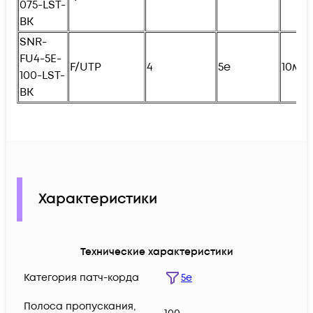
075-LST-
BK
SNR-
FU4
-5E-
F/UTP
4
5e
10м
100-LST-
BK
Характеристики
Технические характеристики
Категория патч-корда
5e
Полоса пропускания,