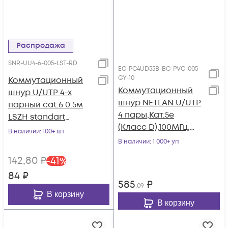
Распродажа
SNR-UU4-6-005-LST-RD
EC-PC4UD55B-BC-PVC-005-
GY-10
Коммутационный
Коммутационный
шнур U/UTP 4-х
шнур NETLAN U/UTP
парный cat.6 0.5м
4 пары,Кат.5е
LSZH standart
(Класс D),100МГц,
красный
В наличии
: 100+ шт
2хRJ45/8P8C, T568B,
В наличии
: 1 000+ уп
заливной, BC
142
,80
₽
-
41
%
(чистая медь), PVC
84
₽
нг(B),серый, 0,5м, уп
585
₽
,09
10шт
В корзину
В корзину