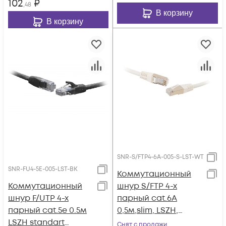
102
₽
,48
В корзину
В корзину
SNR-S/FTP4-6A-005-S-LST-WT
SNR-FU4-5E-005-LST-BK
Коммутационный
Коммутационный
шнур S/FTP 4-х
шнур F/UTP 4-х
парный cat.6A
парный cat.5e 0.5м
0,5м,slim, LSZH,
LSZH standart
белый
Снят с продажи