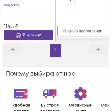
чёрный
Под заказ
114
₽
,24
Узнать о поступлении
В корзину
1
Назад
Дальше
Почему выбирают нас
Удобная
Быстрая
Сервисный
Офи