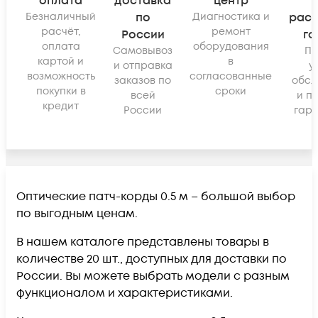
оплата
доставка
центр
Безналичный
по
Диагностика и
рас
расчёт,
ремонт
России
га
оплата
оборудования
Самовывоз
По
картой и
в
и отправка
у
возможность
согласованные
заказов по
обсл
покупки в
сроки
всей
и п
кредит
России
гара
Оптические патч-корды 0.5 м – большой выбор
по выгодным ценам.
В нашем каталоге представлены товары в
количестве 20 шт., доступных для доставки по
России. Вы можете выбрать модели с разным
функционалом и характеристиками.