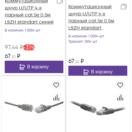
Коммутационный
Коммутационный
шнур U/UTP 4-х
шнур U/UTP 4-х
парный cat.5e 0.5м
парный cat.5e 0.5м
LSZH standart синий
LSZH standart
В наличии
: 1 000+ шт
красный
В наличии
: 1 000+ шт
Транзит
: 100+ шт
97
,44
₽
-
31
%
67
₽
,20
67
₽
,20
В корзину
В корзину