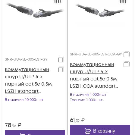
SNR-UU4-5E-005-LST-CCA-GY
SNR-UU4-5E-005-LST-GY
Коммутационный
Коммутационный
шнур U/UTP 4-х
шнур U/UTP 4-х
парный cat.5e 0.5м
парный cat.5e 0.5м
LSZH CCA standart
LSZH standart
серый
В наличии
: 1 000+ шт
серый
В наличии
: 10 000+ шт
Транзит
: 1 000+ шт
61
₽
,32
78
₽
,96
В корзину