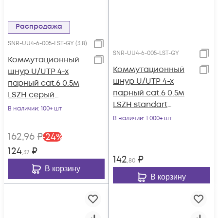
Распродажа
SNR-UU4-6-005-LST-GY (3,8)
SNR-UU4-6-005-LST-GY
Коммутационный
Коммутационный
шнур U/UTP 4-х
шнур U/UTP 4-х
парный cat.6 0.5м
парный cat.6 0.5м
LSZH серый
LSZH standart
(диаметр 3,8 мм)
В наличии
: 100+ шт
серый
В наличии
: 1 000+ шт
162
,96
₽
-
24
%
124
₽
,32
142
₽
,80
В корзину
В корзину