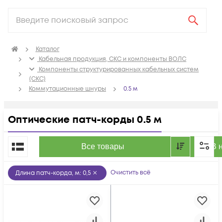
Каталог
Кабельная продукция, СКС и компоненты ВОЛС
Компоненты структурированных кабельных систем
(СКС)
Коммутационные шнуры
0.5 м
Оптические патч-корды 0.5 м
По популярности
Все товары
В 
Очистить всё
Длина патч-корда, м
:
0,5