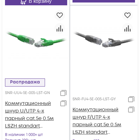
В корзину
Распродажа
SNR-UU4-5E-005-LST-GN
SNR-FU4-5E-005-LST-GY
Коммутационный
Коммутационный
шнур U/UTP 4-х
шнур F/UTP 4-х
парный cat.5e 0.5м
парный cat.5e 0.5м
LSZH standart
LSZH standart
зеленый
В наличии
: 1 000+ шт
серый