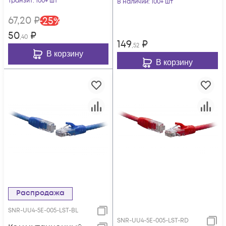
Транзит
: 100+ шт
В наличии
: 100+ шт
67
,20
₽
-
25
%
50
₽
,40
149
₽
,52
В корзину
В корзину
Распродажа
SNR-UU4-5E-005-LST-BL
SNR-UU4-5E-005-LST-RD