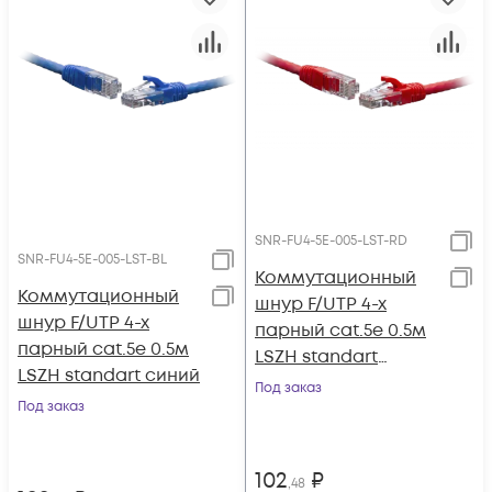
SNR-FU4-5E-005-LST-RD
SNR-FU4-5E-005-LST-BL
Коммутационный
Коммутационный
шнур F/UTP 4-х
шнур F/UTP 4-х
парный cat.5e 0.5м
парный cat.5e 0.5м
LSZH standart
LSZH standart синий
красный
Под заказ
Под заказ
102
₽
,48