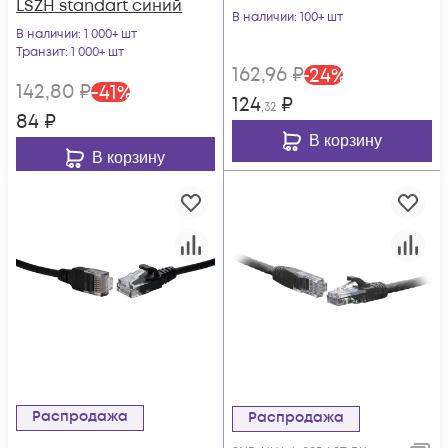
LSZH standart синий
(диаметр 3,8 мм)
В наличии
: 100+ шт
В наличии
: 1 000+ шт
Транзит
: 1 000+ шт
162
,96
₽
-
24
%
142
,80
₽
-
41
%
124
₽
,32
84
₽
В корзину
В корзину
Распродажа
Распродажа