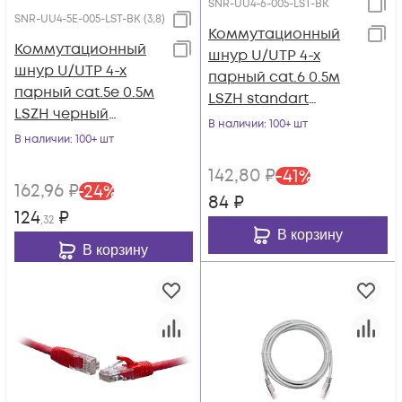
SNR-UU4-6-005-LST-BK
SNR-UU4-5E-005-LST-BK (3,8)
Коммутационный
Коммутационный
шнур U/UTP 4-х
шнур U/UTP 4-х
парный cat.6 0.5м
парный cat.5е 0.5м
LSZH standart
LSZH черный
чёрный
В наличии
: 100+ шт
(диаметр 3,8 мм)
В наличии
: 100+ шт
142
,80
₽
-
41
%
162
,96
₽
-
24
%
84
₽
124
₽
,32
В корзину
В корзину