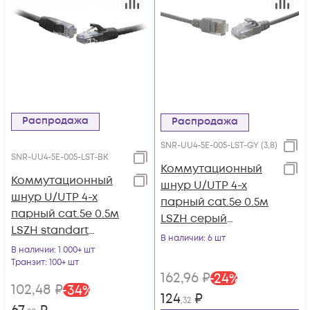
Распродажа
Распродажа
SNR-UU4-5E-005-LST-GY (3,8)
SNR-UU4-5E-005-LST-BK
Коммутационный
Коммутационный
шнур U/UTP 4-х
шнур U/UTP 4-х
парный cat.5е 0.5м
парный cat.5e 0.5м
LSZH серый
LSZH standart
(диаметр 3,8 мм)
В наличии
: 6 шт
чёрный
В наличии
: 1 000+ шт
Транзит
: 100+ шт
162
,96
₽
-
24
%
102
,48
₽
-
34
%
124
₽
,32