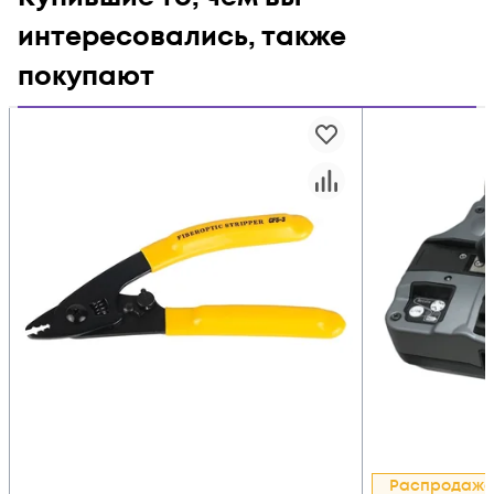
интересовались, также
покупают
Распродажа