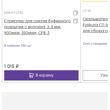
CT-50
SNR-HT-CFS3
Скалыватель
Стриппер для снятия буферного
Fujikura CT-
покрытия с волокна, 2-3 мм,
для сбора о
900мкм, 250мкм, CFS-3
Снят с продажи
В наличии
: 100+ шт
1 015
₽
В корзину
Узна