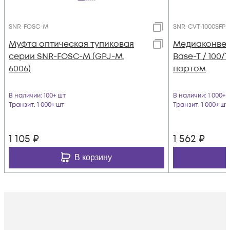
SNR-FOSC-M
SNR-CVT-1000SFP
Муфта оптическая тупиковая
Медиаконверт
серии SNR-FOSC-M (GPJ-M,
Base-T / 100/
6006)
портом
В наличии
: 100+ шт
В наличии
: 1 000+ 
Транзит
: 1 000+ шт
Транзит
: 1 000+ шт
1 105
₽
1 562
₽
В корзину