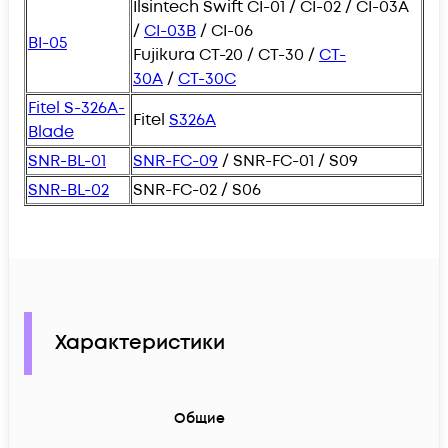
Ilsintech Swift CI-01 / CI-02 / CI-03A
/
CI-03B
/ CI-06
BI-05
Fujikura CT-20 / CT-30 /
CT-
30A
/
СТ-30С
Fitel S-326A-
Fitel
S326A
Blade
SNR-BL-01
SNR-FC-09
/ SNR-FC-01 / S09
SNR-BL-02
SNR-FC-02 / S06
Характеристики
Общие