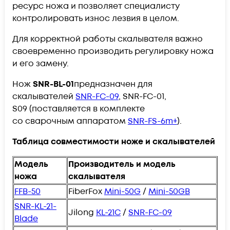
ресурс ножа и позволяет специалисту
контролировать износ лезвия в целом.
Для корректной работы скалывателя важно
своевременно производить регулировку ножа
и его замену.
Нож
SNR-BL-01
предназначен для
скалывателей
SNR-FC-09
,
SNR-FC-01,
S09 (поставляется в комплекте
со сварочным аппаратом
SNR-FS-6m+
).
Таблица совместимости ноже и скалывателей
Модель
Производитель и модель
ножа
скалывателя
FFB-50
FiberFox
Mini-50G
/
Mini-50GB
SNR-KL-21-
Jilong
KL-21C
/
SNR-FC-09
Blade