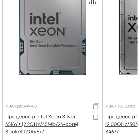
PK8072205499700
PK8071305120002
Процессор Intel Xeon Silver
Процессор Int
4516Y+ (2.2GHz/45Mb/24-core)
(2.00GHz/30M
Socket LGA4677
S4677