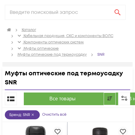
Каталог
Кабельная продукция, СКС и компоненты ВОЛС
Компоненты оптических систем
Муфты оптические
Муфты оптические под термоусадку
SNR
Муфты оптические под термоусадку
SNR
По популярности
Все товары
В 
Очистить всё
Бренд
:
SNR