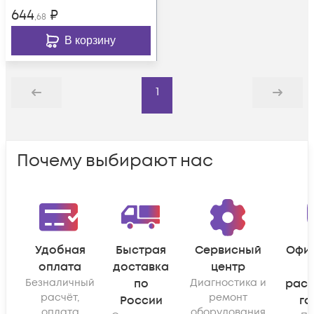
644
₽
,68
В корзину
1
Назад
Дальше
Почему выбирают нас
Удобная
Быстрая
Сервисный
Офи
оплата
доставка
центр
Безналичный
по
Диагностика и
рас
расчёт,
ремонт
России
га
оплата
оборудования