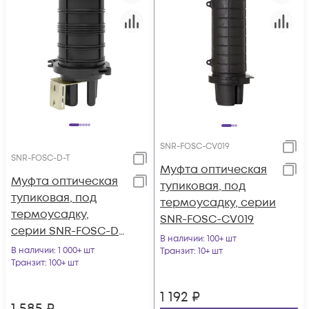
SNR-FOSC-CV019
SNR-FOSC-D-T
Муфта оптическая
Муфта оптическая
тупиковая, под
тупиковая, под
термоусадку, серии
термоусадку,
SNR-FOSC-CV019
серии SNR-FOSC-D-
В наличии
: 100+ шт
T (GPJ-D-T)
В наличии
: 1 000+ шт
Транзит
: 10+ шт
Транзит
: 100+ шт
1 192
₽