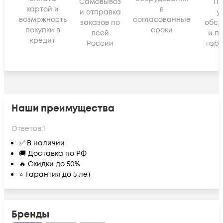
Самовывоз
По
картой и
в
и отправка
у
возможность
согласованные
заказов по
обсл
покупки в
сроки
всей
и п
кредит
России
гара
Наши преимущества
Ответов:
1
✅ В наличии
🚚 Доставка по РФ
🔥 Скидки до 50%
⭐ Гарантия до 5 лет
Бренды