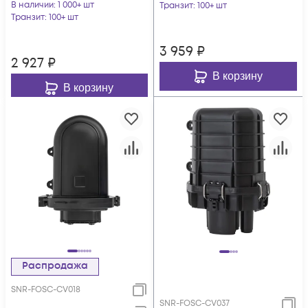
T (GPJ-Q-T)
В наличии
: 1 000+ шт
Транзит
: 100+ шт
Транзит
: 100+ шт
3 959
₽
2 927
₽
В корзину
В корзину
Распродажа
SNR-FOSC-CV018
SNR-FOSC-CV037