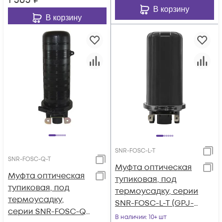
1 585
₽
В корзину
В корзину
SNR-FOSC-L-T
SNR-FOSC-Q-T
Муфта оптическая
Муфта оптическая
тупиковая, под
тупиковая, под
термоусадку, серии
термоусадку,
SNR-FOSC-L-T (GPJ-
серии SNR-FOSC-Q-
L-T)
В наличии
: 10+ шт