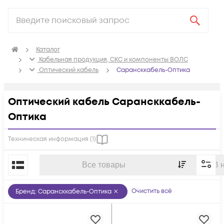
Каталог
Кабельная продукция, СКС и компоненты ВОЛС
Оптический кабель
Сарансккабель-Оптика
Оптический кабель Сарансккабель-
Оптика
Техническая информация (
1
)
По популярности
Все товары
В 
Очистить всё
Бренд
:
Сарансккабель-Оптика