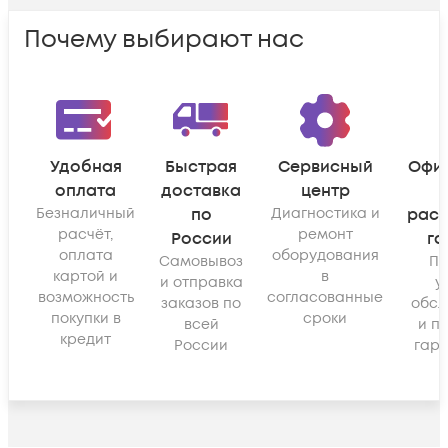
Почему выбирают нас
Удобная
Быстрая
Сервисный
Офи
оплата
доставка
центр
Безналичный
по
Диагностика и
рас
расчёт,
ремонт
России
га
оплата
оборудования
Самовывоз
По
картой и
в
и отправка
у
возможность
согласованные
заказов по
обсл
покупки в
сроки
всей
и п
кредит
России
гара