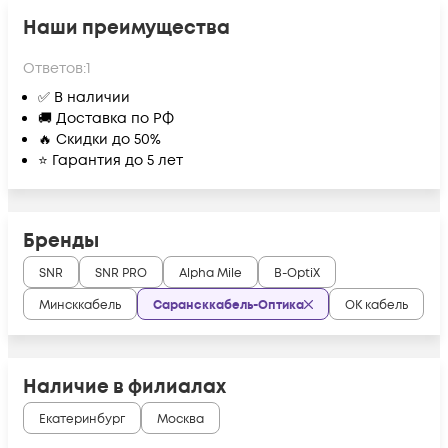
Наши преимущества
Ответов:
1
✅ В наличии
🚚 Доставка по РФ
🔥 Скидки до 50%
⭐ Гарантия до 5 лет
Бренды
SNR
SNR PRO
Alpha Mile
B-OptiX
Минсккабель
Сарансккабель-Оптика
ОК кабель
Наличие в филиалах
Екатеринбург
Москва