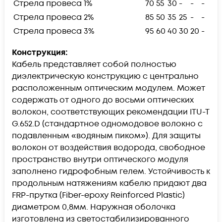
Стрела провеса 1%
70
55
30
-
-
-
Стрела провеса 2%
85
50
35
25
-
-
Стрела провеса 3%
95
60
40
30
20
-
Конструкция:
Кабель представляет собой полностью
диэлектрическую конструкцию с центрально
расположенным оптическим модулем. Может
содержать от одного до восьми оптических
волокон, соответствующих рекомендации ITU-T
G.652.D (стандартное одномодовое волокно с
подавленным «водяным пиком»). Для защиты
волокон от воздействия водорода, свободное
пространство внутри оптического модуля
заполнено гидрофобным гелем. Устойчивость к
продольным натяжениям кабелю придают два
FRP-прутка (Fiber-epoxy Reinforced Plastic)
диаметром 0,8мм. Наружная оболочка
изготовлена из светостабилизированного