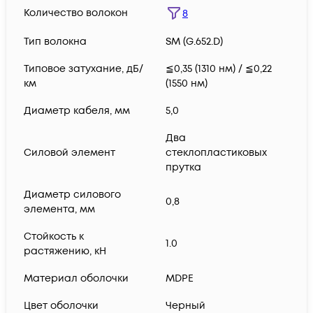
Количество волокон
8
Тип волокна
SM (G.652.D)
Типовое затухание, дБ/
≦0,35 (1310 нм) / ≦0,22
км
(1550 нм)
Диаметр кабеля, мм
5,0
Два
Силовой элемент
стеклопластиковых
прутка
Диаметр силового
0,8
элемента, мм
Стойкость к
1.0
растяжению, кН
Материал оболочки
MDPE
Цвет оболочки
Черный