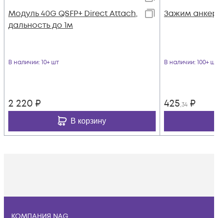
Модуль 40G QSFP+ Direct Attach,
Зажим анкер
дальность до 1м
В наличии
: 10+ шт
В наличии
: 100+ шт
2 220
₽
425
₽
,34
В корзину
КОМПАНИЯ NAG