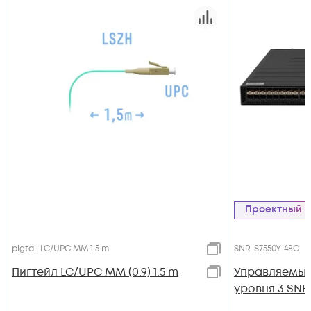
Проектный 
pigtail LC/UPC MM 1.5 m
SNR-S7550Y-48C
Пигтейл LC/UPC MM (0.9) 1.5 m
Управляемый
уровня 3 SNR