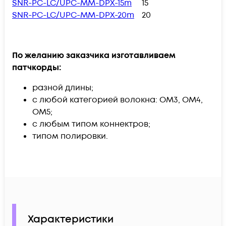
SNR-PC-LC/UPC-MM-DPX-15m
15
SNR-PC-LC/UPC-MM-DPX-20m
20
По желанию заказчика изготавливаем
патчкорды:
разной длины;
с любой категорией волокна: OM3, OM4,
OM5;
с любым типом коннектров;
типом полировки.
Характеристики