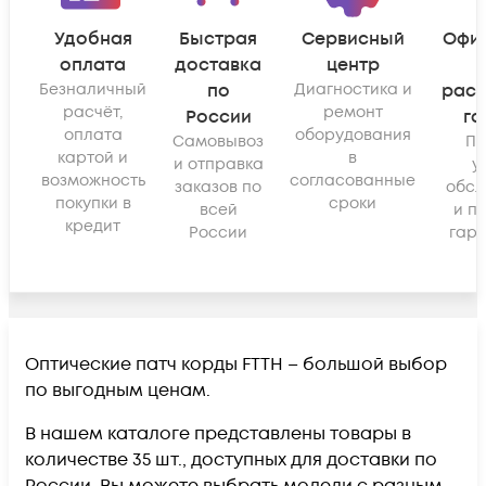
Удобная
Быстрая
Сервисный
Офи
оплата
доставка
центр
Безналичный
по
Диагностика и
рас
расчёт,
ремонт
России
га
оплата
оборудования
Самовывоз
По
картой и
в
и отправка
у
возможность
согласованные
заказов по
обсл
покупки в
сроки
всей
и п
кредит
России
гара
Оптические патч корды FTTH – большой выбор
по выгодным ценам.
В нашем каталоге представлены товары в
количестве 35 шт., доступных для доставки по