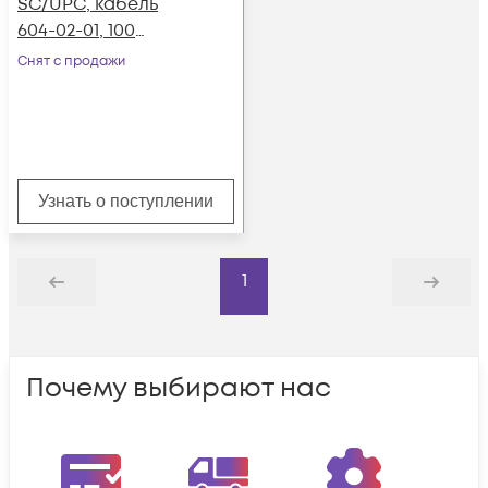
SC/UPC, кабель
604-02-01, 100
метров
Снят с продажи
Узнать о поступлении
1
Назад
Дальше
Почему выбирают нас