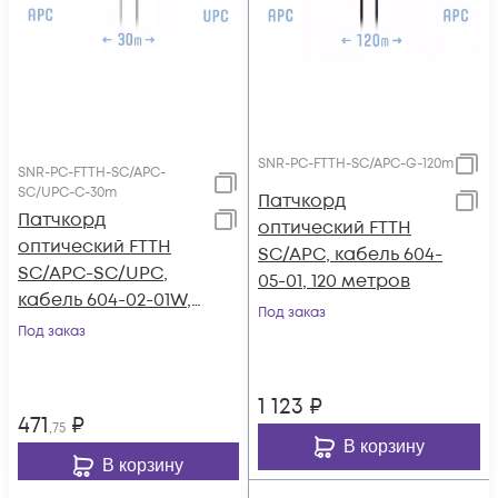
SNR-PC-FTTH-SC/APC-G-120m
SNR-PC-FTTH-SC/APC-
SC/UPC-C-30m
Патчкорд
Патчкорд
оптический FTTH
оптический FTTH
SC/APC, кабель 604-
SC/APC-SC/UPC,
05-01, 120 метров
кабель 604-02-01W,
Под заказ
30 метров
Под заказ
1 123
₽
471
₽
,75
В корзину
В корзину