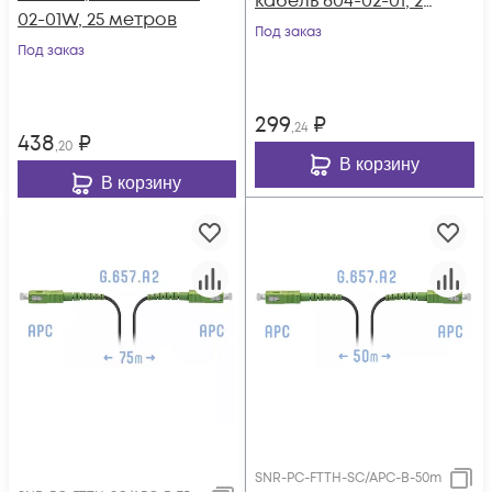
кабель 604-02-01, 25
02-01W, 25 метров
метров
Под заказ
Под заказ
299
₽
,24
438
₽
,20
В корзину
В корзину
SNR-PC-FTTH-SC/APC-B-50m