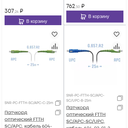
762
₽
,50
307
₽
,24
В корзину
В корзину
SNR-PC-FTTH-SC/APC-
SC/UPC-B-25m
SNR-PC-FTTH-SC/APC-C-25m
Патчкорд
Патчкорд
оптический FTTH
оптический FTTH
SC/APC-SC/UPC,
SC/APC, кабель 604-