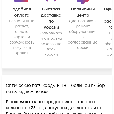
Удобная
Быстрая
Сервисный
Офи
оплата
доставка
центр
Безналичный
по
Диагностика и
рас
расчёт,
ремонт
России
га
оплата
оборудования
Самовывоз
По
картой и
в
и отправка
у
возможность
согласованные
заказов по
обсл
покупки в
сроки
всей
и п
кредит
России
гара
Оптические патч корды FTTH – большой выбор
по выгодным ценам.
В нашем каталоге представлены товары в
количестве 35 шт., доступных для доставки по