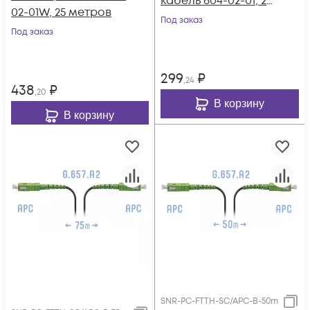
кабель 604-02-01, 25
02-01W, 25 метров
метров
Под заказ
Под заказ
299
₽
,24
438
₽
,20
В корзину
В корзину
SNR-PC-FTTH-SC/APC-B-50m