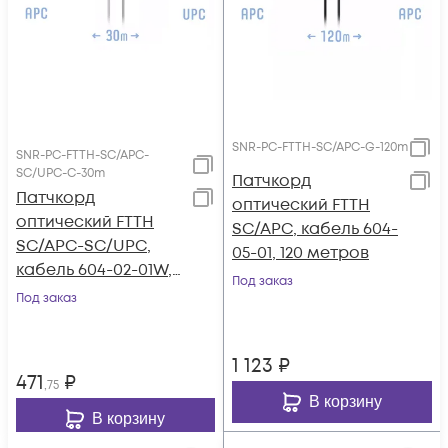
SNR-PC-FTTH-SC/APC-G-120m
SNR-PC-FTTH-SC/APC-
SC/UPC-C-30m
Патчкорд
Патчкорд
оптический FTTH
оптический FTTH
SC/APC, кабель 604-
SC/APC-SC/UPC,
05-01, 120 метров
кабель 604-02-01W,
Под заказ
30 метров
Под заказ
1 123
₽
471
₽
,75
В корзину
В корзину