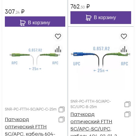
762
₽
,50
307
₽
,24
В корзину
В корзину
SNR-PC-FTTH-SC/APC-
SC/UPC-B-25m
SNR-PC-FTTH-SC/APC-C-25m
Патчкорд
Патчкорд
оптический FTTH
оптический FTTH
SC/APC-SC/UPC,
SC/APC, кабель 604-