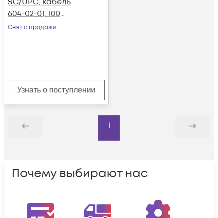
SC/UPC, кабель
604-02-01, 100
метров
Снят с продажи
Узнать о поступлении
1
Назад
Дальше
Почему выбирают нас