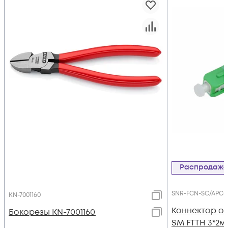
Распродаж
SNR-FCN-SC/APC-
KN-7001160
Коннектор о
Бокорезы KN-7001160
SM FTTH 3*2м