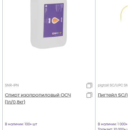
SNR-IPN
pigtail SC/UPC SM 
Спирт изопропиловый ОСЧ
Пигтейл SC/UP
(1л/0,8кг)
В наличии
: 100+ шт
В наличии
: 1 000+ 
Транзит
: 10 000+ ш