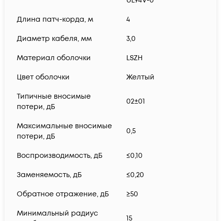
UL94V-0
Длина патч-корда, м
4
Диаметр кабеля, мм
3,0
Материал оболочки
LSZH
Цвет оболочки
Желтый
Типичные вносимые
02±01
потери, дБ
Максимальные вносимые
0,5
потери, дБ
Воспроизводимость, дБ
≤0,10
Заменяемость, дБ
≤0,20
Обратное отражение, дБ
≥50
Минимальный радиус
15