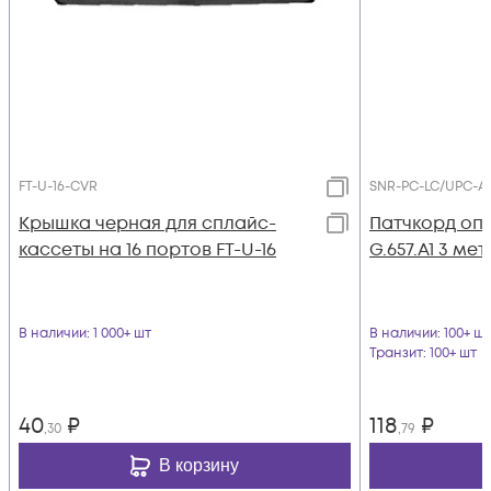
FT-U-16-CVR
SNR-PC-LC/UPC-A
Крышка черная для сплайс-
Патчкорд оп
кассеты на 16 портов FT-U-16
G.657.A1 3 ме
В наличии
: 1 000+ шт
В наличии
: 100+ шт
Транзит
: 100+ шт
40
₽
118
₽
,30
,79
В корзину