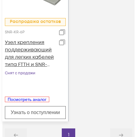
Распродажа остатков
SNR-KR-6P
Узел крепления
поддерживающий
для легких кабелей
типа FTTH и SNR-
FOCA-UT1
Снят с продажи
Посмотреть аналог
Узнать о поступлении
1