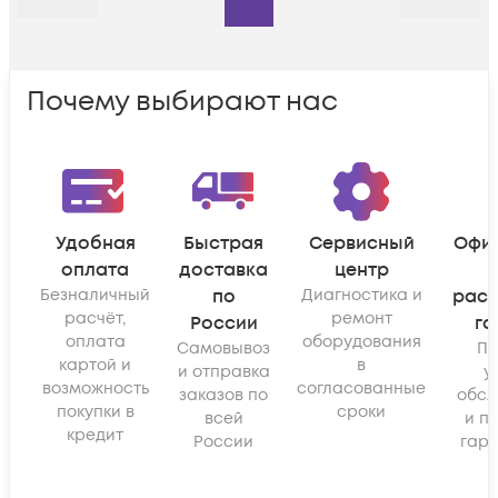
Назад
Дальше
Почему выбирают нас
Удобная
Быстрая
Сервисный
Офи
оплата
доставка
центр
Безналичный
по
Диагностика и
рас
расчёт,
ремонт
России
га
оплата
оборудования
Самовывоз
По
картой и
в
и отправка
у
возможность
согласованные
заказов по
обсл
покупки в
сроки
всей
и п
кредит
России
гара