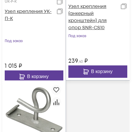
UK-P-K
Узел крепления
Узел крепления УК-
(анкерный
П-К
кронштейн) для
опор SNR-CS10
Под заказ
Под заказ
239
₽
,40
1 015
₽
В корзину
В корзину