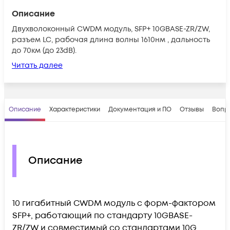
Описание
Двухволоконный CWDM модуль, SFP+ 10GBASE-ZR/ZW,
разъем LC, рабочая длина волны 1610нм , дальность
до 70км (до 23dB).
Читать далее
Описание
Характеристики
Документация и ПО
Отзывы
Вопр
Описание
10 гигабитный CWDM модуль с форм-фактором
SFP+, работающий по стандарту 10GBASE-
ZR/ZW и совместимый со стандартами 10G