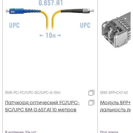
SNR-PC-FC/UPC-SC/UPC-A-10m
SNR-SFP+C47-40
Патчкорд оптический FC/UPC-
Модуль SFP+
SC/UPC SM G.657.A1 10 метров
дальность до 
В наличии
: 10+ шт
Под заказ