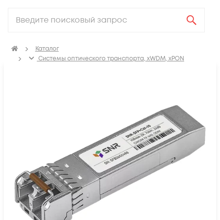
Каталог
Системы оптического транспорта, xWDM, xPON
SFP, GBIC, XFP, SFP+, X2, XENPAK, QSFP+, CFP модули
Модули SFP+