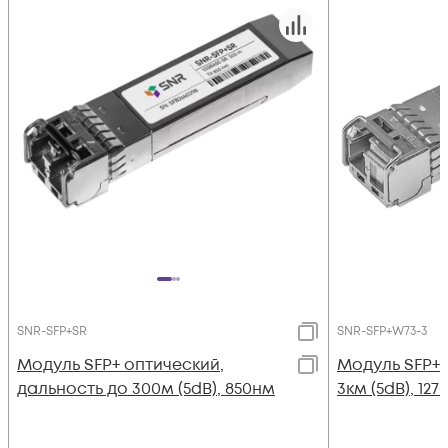
SNR-SFP+SR
SNR-SFP+W73-3
Модуль SFP+ оптический,
Модуль SFP+
дальность до 300м (5dB), 850нм
3км (5dB), 12