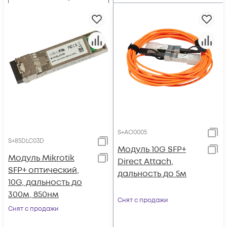
S+AO0005
S+85DLC03D
Модуль 10G SFP+
Модуль Mikrotik
Direct Attach,
SFP+ оптический,
дальность до 5м
10G, дальность до
300м, 850нм
Снят с продажи
Снят с продажи