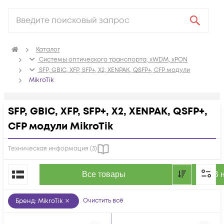
Каталог
Системы оптического транспорта, xWDM, xPON
SFP, GBIC, XFP, SFP+, X2, XENPAK, QSFP+, CFP модули
MikroTik
SFP, GBIC, XFP, SFP+, X2, XENPAK, QSFP+,
CFP модули MikroTik
Техническая информация (
3
)
По популярности
Все товары
В 
Очистить всё
Бренд
:
MikroTik