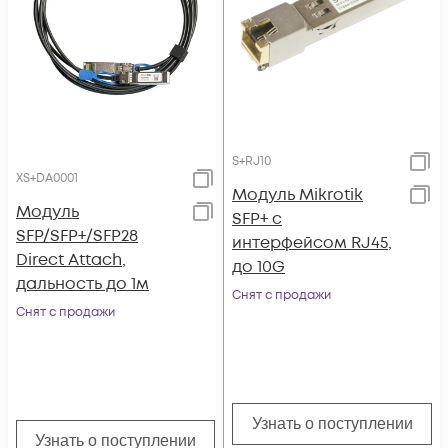
S+RJ10
XS+DA0001
Модуль Mikrotik
Модуль
SFP+ с
SFP/SFP+/SFP28
интерфейсом RJ45,
Direct Attach,
до 10G
дальность до 1м
Снят с продажи
Снят с продажи
Узнать о поступлении
Узнать о поступлении