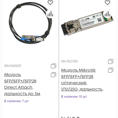
XS+31LC10D
XS+DA0003
Модуль Mikrotik
Модуль
SFP/SFP+/SFP28
SFP/SFP+/SFP28
оптический,
Direct Attach,
1/10/25G, дальность
дальность до 3м
до 10км, 1310нм
В наличии
: 10 шт
В наличии
: 7 шт