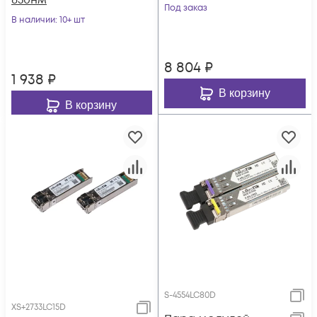
850нм
1550/1310нм
Под заказ
В наличии
: 10+ шт
8 804
₽
1 938
₽
В корзину
В корзину
S-4554LC80D
XS+2733LC15D