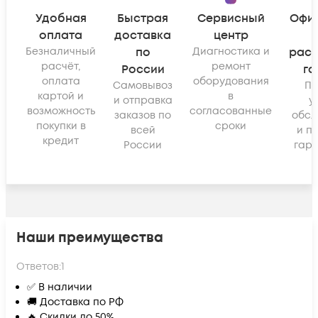
Удобная
Быстрая
Сервисный
Офи
оплата
доставка
центр
Безналичный
по
Диагностика и
рас
расчёт,
ремонт
России
га
оплата
оборудования
Самовывоз
По
картой и
в
и отправка
у
возможность
согласованные
заказов по
обсл
покупки в
сроки
всей
и п
кредит
России
гара
Наши преимущества
Ответов:
1
✅ В наличии
🚚 Доставка по РФ
🔥 Скидки до 50%