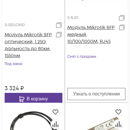
S-RJ01
S-55DLC80D
Модуль Mikrotik SFP
медный,
Модуль Mikrotik SFP
10/100/1000M, RJ45
оптический, 1.25G,
дальность до 80км,
1550нм
Снят с продажи
Под заказ
3 324
₽
Узнать о поступлении
В корзину