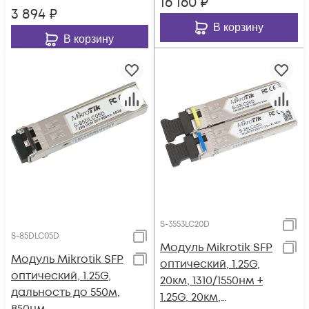
16 160
₽
3 894
₽
В корзину
В корзину
S-3553LC20D
S-85DLC05D
Модуль Mikrotik SFP
Модуль Mikrotik SFP
оптический, 1.25G,
оптический, 1.25G,
20км, 1310/1550нм +
дальность до 550м,
1.25G, 20км,