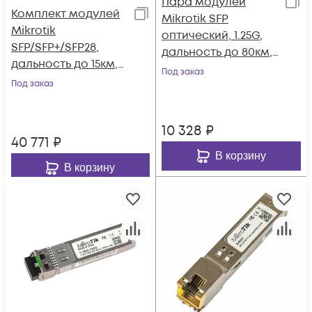
Пара модулей
Комплект модулей
Mikrotik SFP
Mikrotik
оптический, 1.25G,
SFP/SFP+/SFP28,
дальность до 80км,
дальность до 15км,
1490/1550нм
Под заказ
1270nm + 1330nm, SM,
Под заказ
LC
10 328
₽
40 771
₽
В корзину
В корзину