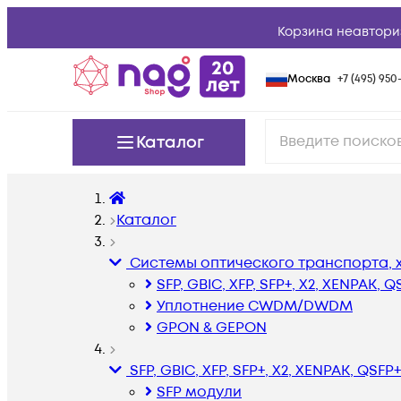
Корзина неавтори
Москва
+7 (495) 950-
Каталог
Каталог
Системы оптического транспорта,
SFP, GBIC, XFP, SFP+, X2, XENPAK, 
Уплотнение CWDM/DWDM
GPON & GEPON
SFP, GBIC, XFP, SFP+, X2, XENPAK, QSF
SFP модули