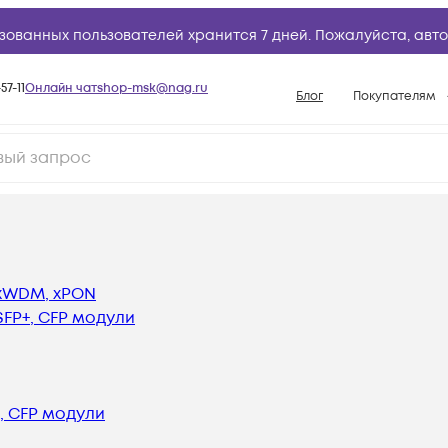
зованных пользователей хранится 7 дней. Пожалуйста,
авто
57-11
Онлайн чат
shop-msk@nag.ru
Блог
Покупателям
Способы опла
Документы
Политика рабо
Условия доста
Гарантийное о
 xWDM, xPON
Возврат товар
QSFP+, CFP модули
Вопросы и отв
База знаний
Конфигуратор
P+, CFP модули