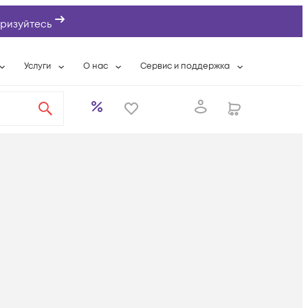
ризуйтесь
Услуги
О нас
Сервис и поддержка
ты
Выкуп сетевого оборудования
О компании
Гарантийное обслуживание
Системная интеграция
Контактная информация
Контакты сервисных центров
ты с физлицами
Wi-Fi «под ключ»
Банковские реквизиты
Сервисные контракты
вки
Бесплатная намотка оптического кабеля
Аккредитация ИТ
Сервисный центр
бслуживание
Партнеры
Техническая поддержка
а
Вакансии
Условия оказания услуг
еты
Новости
ы