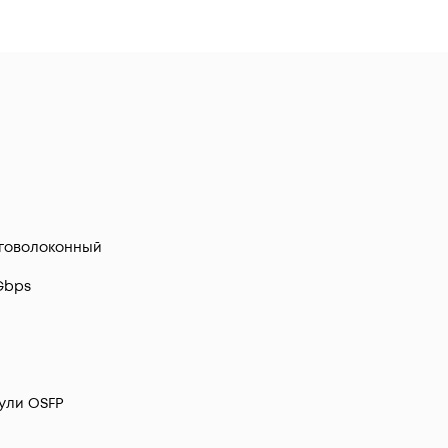
говолоконный
Gbps
0
ули OSFP