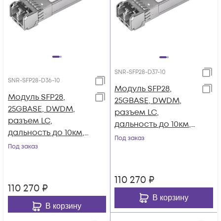
SNR-SFP28-D37-10
SNR-SFP28-D36-10
Модуль SFP28,
Модуль SFP28,
25GBASE, DWDM,
25GBASE, DWDM,
разъем LC,
разъем LC,
дальность до 10км,
дальность до 10км,
1547.72нм
Под заказ
1548.51нм
Под заказ
110 270
₽
110 270
₽
В корзину
В корзину