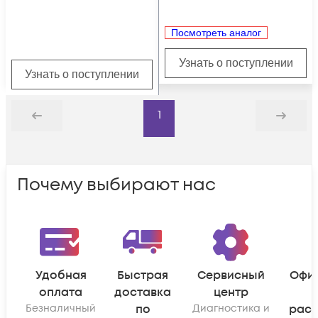
Посмотреть аналог
Узнать о поступлении
Узнать о поступлении
1
Назад
Дальше
Почему выбирают нас
Удобная
Быстрая
Сервисный
Офи
оплата
доставка
центр
Безналичный
по
Диагностика и
рас