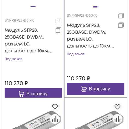
SNR-SFP28-D60-10
SNR-SFP28-D61-10
Модуль SFP28,
Модуль SFP28,
25GBASE, DWDM,
25GBASE, DWDM,
разъем LC,
разъем LC,
дальность до 10км,
дальность до 10км,
1529.55нм
Под заказ
1528.77nm
Под заказ
110 270
₽
110 270
₽
В корзину
В корзину