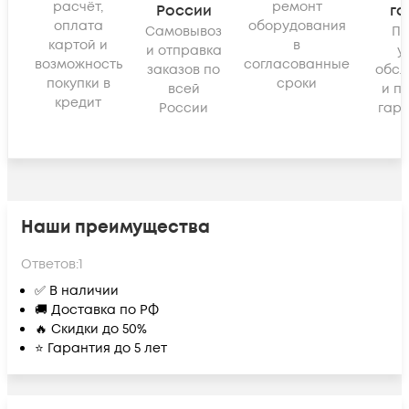
расчёт,
ремонт
России
га
оплата
оборудования
Самовывоз
По
картой и
в
и отправка
у
возможность
согласованные
заказов по
обсл
покупки в
сроки
всей
и п
кредит
России
гара
Наши преимущества
Ответов:
1
✅ В наличии
🚚 Доставка по РФ
🔥 Скидки до 50%
⭐ Гарантия до 5 лет