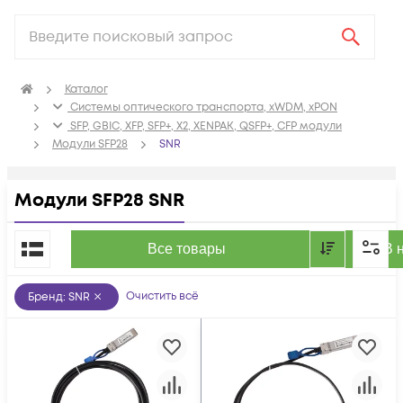
Каталог
Системы оптического транспорта, xWDM, xPON
SFP, GBIC, XFP, SFP+, X2, XENPAK, QSFP+, CFP модули
Модули SFP28
SNR
Модули SFP28 SNR
По популярности
Все товары
В 
Очистить всё
Бренд
:
SNR