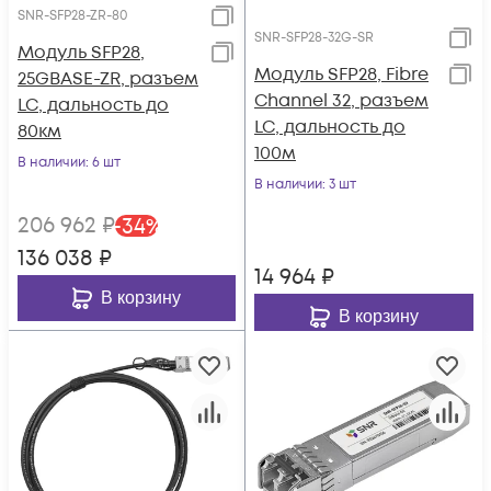
SNR-SFP28-ZR-80
SNR-SFP28-32G-SR
Модуль SFP28,
Модуль SFP28, Fibre
25GBASE-ZR, разъем
Channel 32, разъем
LC, дальность до
LC, дальность до
80км
100м
В наличии
: 6 шт
В наличии
: 3 шт
206 962
₽
-
34
%
136 038
₽
14 964
₽
В корзину
В корзину