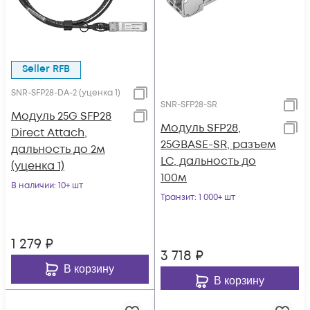
Seller RFB
SNR-SFP28-DA-2 (уценка 1)
SNR-SFP28-SR
Модуль 25G SFP28
Модуль SFP28,
Direct Attach,
25GBASE-SR, разъем
дальность до 2м
LC, дальность до
(уценка 1)
100м
В наличии
: 10+ шт
Транзит
: 1 000+ шт
1 279
₽
3 718
₽
В корзину
В корзину