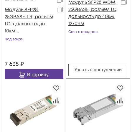
Модуль SFP28 WDM,
25GBASE, разъем LC,
Модуль SFP28,
дальность до 40км,
25GBASE-LR, разъем
1270нм
LC, дальность до
10км,
Снят с продажи
индустриальный
Под заказ
7 635
₽
Узнать о поступлении
В корзину