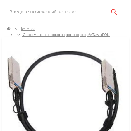
Каталог
Системы оптического транспорта, xWDM, xPON
SFP, GBIC, XFP, SFP+, X2, XENPAK, QSFP+, CFP модули
Модули CFP/CFP2/CFP4