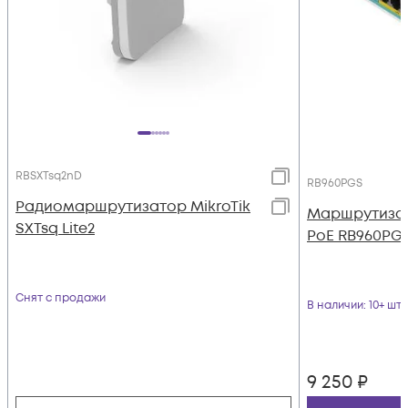
RBSXTsq2nD
RB960PGS
Радиомаршрутизатор MikroTik
Маршрутизат
SXTsq Lite2
PoE RB960PG
Снят с продажи
В наличии
: 10+ шт
9 250
₽