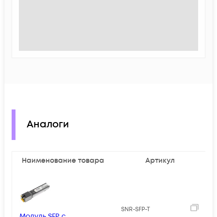
Аналоги
Наименование товара
Артикул
2
SNR-SFP-T
Модуль SFP с