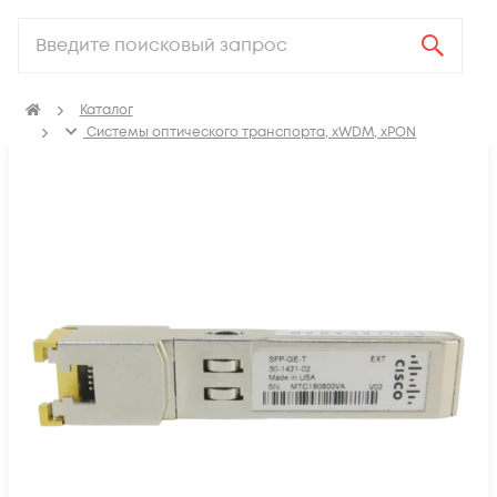
Каталог
Системы оптического транспорта, xWDM, xPON
SFP, GBIC, XFP, SFP+, X2, XENPAK, QSFP+, CFP модули
SFP модули