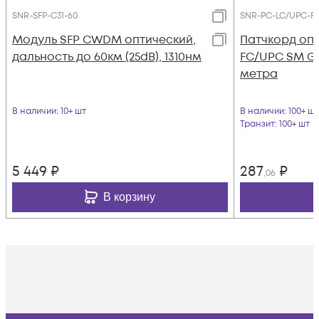
SNR-SFP-C31-60
SNR-PC-LC/UPC-F
Модуль SFP CWDM оптический,
Патчкорд оп
дальность до 60км (25dB), 1310нм
FC/UPC SM G.6
метра
В наличии
: 10+ шт
В наличии
: 100+ шт
Транзит
: 100+ шт
5 449
₽
287
₽
,06
В корзину