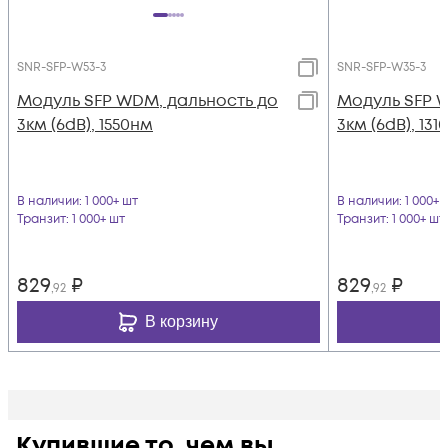
SNR-SFP-W53-3
SNR-SFP-W35-3
Модуль SFP WDM, дальность до
Модуль SFP 
3км (6dB), 1550нм
3км (6dB), 131
В наличии
: 1 000+ шт
В наличии
: 1 000+ 
Транзит
: 1 000+ шт
Транзит
: 1 000+ шт
829
₽
829
₽
,92
,92
В корзину
Купившие то, чем вы