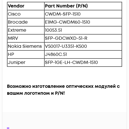
Vendor
Part Number (P/N)
Cisco
CWDM-SFP-1510
Brocade
E1MG-CWDM60-1510
Extreme
10053.51
MRV
SFP-GDCWXD-51-R
Nokia Siemens
V50017-U3351-K500
HP
J4860C.51
Juniper
SFP-1GE-LH-CWDM-1510
Возможно изготовление оптических модулей с
вашим логотипом и P/N!