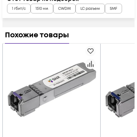
1 гбит/с
1510 нм
CWDM
LC разъем
SMF
Похожие товары