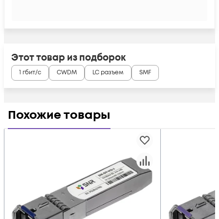
Этот товар из подборок
1 гбит/с
CWDM
LC разъем
SMF
Похожие товары