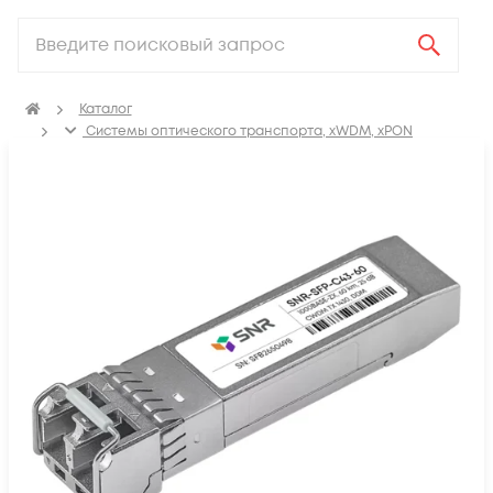
Каталог
Системы оптического транспорта, xWDM, xPON
SFP, GBIC, XFP, SFP+, X2, XENPAK, QSFP+, CFP модули
SFP модули