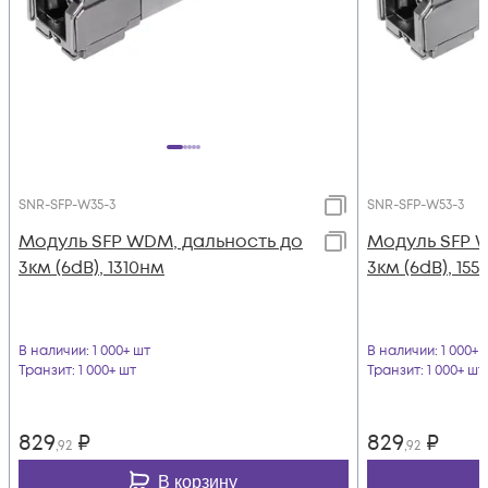
SNR-SFP-W35-3
SNR-SFP-W53-3
Модуль SFP WDM, дальность до
Модуль SFP 
3км (6dB), 1310нм
3км (6dB), 15
В наличии
: 1 000+ шт
В наличии
: 1 000+ 
Транзит
: 1 000+ шт
Транзит
: 1 000+ шт
829
₽
829
₽
,92
,92
В корзину