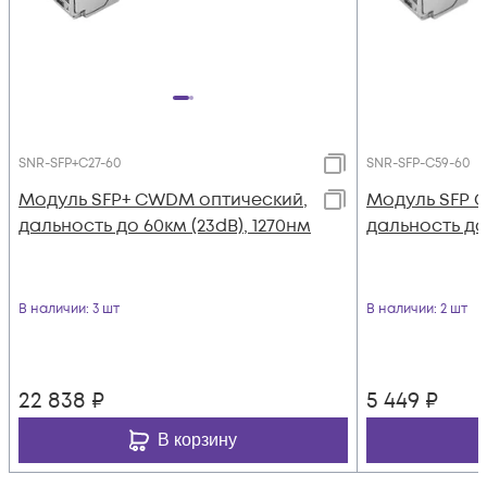
SNR-SFP+C27-60
SNR-SFP-C59-60
Модуль SFP+ CWDM оптический,
Модуль SFP 
дальность до 60км (23dB), 1270нм
дальность до 
В наличии
: 3 шт
В наличии
: 2 шт
22 838
₽
5 449
₽
В корзину