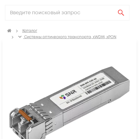
Каталог
Системы оптического транспорта, xWDM, xPON
SFP, GBIC, XFP, SFP+, X2, XENPAK, QSFP+, CFP модули
SFP модули