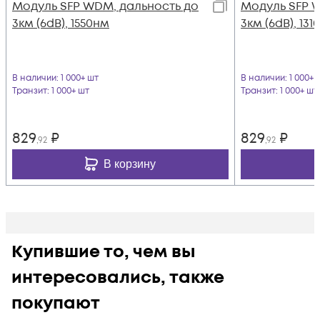
Модуль SFP WDM, дальность до
Модуль SFP 
3км (6dB), 1550нм
3км (6dB), 131
В наличии
: 1 000+ шт
В наличии
: 1 000+ 
Транзит
: 1 000+ шт
Транзит
: 1 000+ шт
829
₽
829
₽
,92
,92
В корзину
Купившие то, чем вы
интересовались, также
покупают