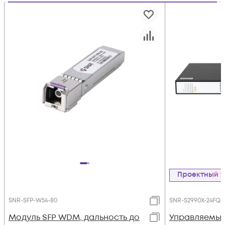
Проектный 
SNR-SFP-W54-80
SNR-S2990X-24FQ
Модуль SFP WDM, дальность до
Управляемый