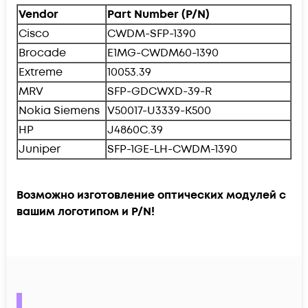
Vendor
Part Number (P/N)
Cisco
CWDM-SFP-1390
Brocade
E1MG-CWDM60-1390
Extreme
10053.39
MRV
SFP-GDCWXD-39-R
Nokia Siemens
V50017-U3339-K500
HP
J4860C.39
Juniper
SFP-1GE-LH-CWDM-1390
Возможно изготовление оптических модулей с
вашим логотипом и P/N!