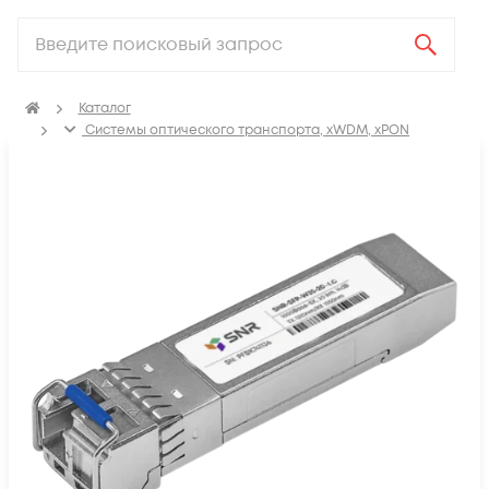
Каталог
Системы оптического транспорта, xWDM, xPON
SFP, GBIC, XFP, SFP+, X2, XENPAK, QSFP+, CFP модули
SFP модули