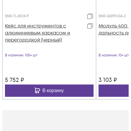
SNR-TL-BOX-P
SNR-QSFP+DA-2
Кейс для инструментов с
Модуль 40G Q
алюминиевым каркасом и
дальность до
перегородкой (черный)
В наличии
: 100+ шт
В наличии
: 10+ шт
5 752
₽
3 103
₽
В корзину