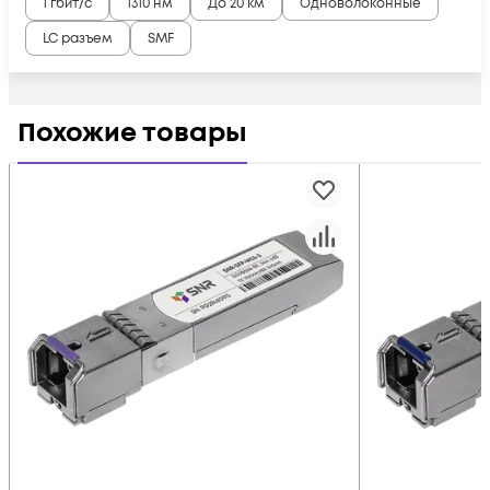
1 гбит/с
1310 нм
До 20 км
Одноволоконные
LC разъем
SMF
Похожие товары