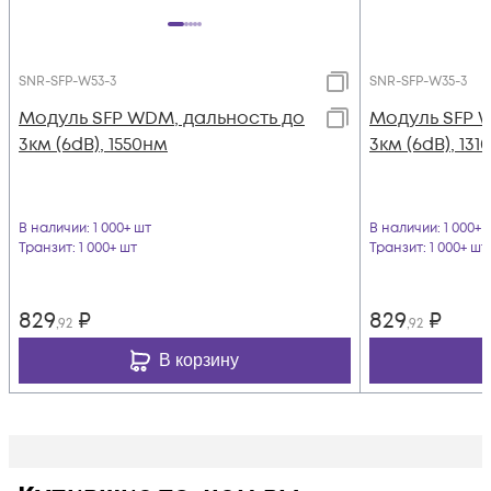
SNR-SFP-W53-3
SNR-SFP-W35-3
Модуль SFP WDM, дальность до
Модуль SFP 
3км (6dB), 1550нм
3км (6dB), 131
В наличии
: 1 000+ шт
В наличии
: 1 000+ 
Транзит
: 1 000+ шт
Транзит
: 1 000+ шт
829
₽
829
₽
,92
,92
В корзину