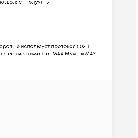
позволяет получить
ая не использует протокол 802.11,
U не совместима с airMAX M5 и airMAX