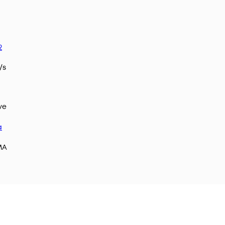
2
/s
ve
а
MA