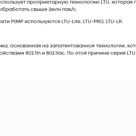
 использует проприетарную технологию LTU, которая 
обработать свыше 2млн пак/с.
ти PtMP используются LTU-Lite, LTU-PRO, LTU-LR.
ма, основанная на запатентованной технологии, котор
йствами 802.11n и 802.11ac. По этой причине серия LT