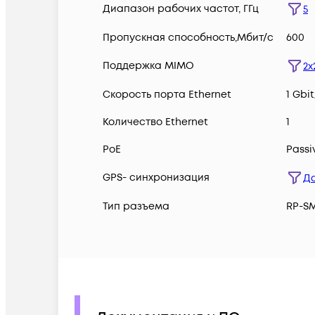
Диапазон рабочих частот, ГГц
5
Пропускная способность,Мбит/с
600
Поддержка MIMO
2x
Скорость порта Ethernet
1 Gbit
Количество Ethernet
1
PoE
Passi
GPS- синхронизация
Д
Тип разъема
RP-S