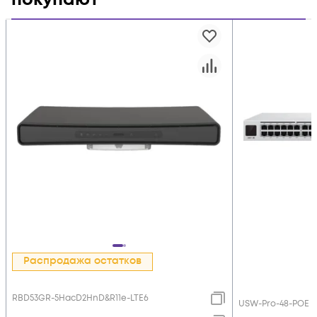
Распродажа остатков
RBD53GR-5HacD2HnD&R11e-LTE6
USW-Pro-48-POE