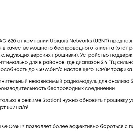
C-620 от компании Ubiquiti Networks (UBNT) предназ
ния в качестве мощного беспроводного клиента (этот
в следующих версиях прошивки). Устройство поддерж
тимально для в районов, где диапазон 2.4 ГГц силь
пособность до 450 Мбит/с настоящего TCP/IP трафика
лнительный независимый радиомодуль для анализа 5 
роизводительность беспроводных соединений.
олько в режиме Station) нужно обновить прошивку ус
 802.11a/n!
ии GEOMET® позволяет более эффективно бороться с 