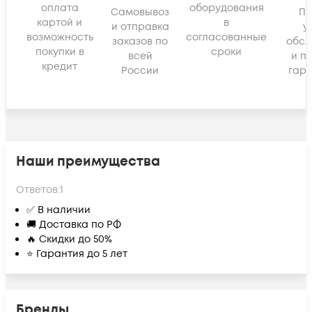
оплата
оборудования
Самовывоз
По
картой и
в
и отправка
у
возможность
согласованные
заказов по
обсл
покупки в
сроки
всей
и п
кредит
России
гара
Наши преимущества
Ответов:
1
✅ В наличии
🚚 Доставка по РФ
🔥 Скидки до 50%
⭐ Гарантия до 5 лет
Бренды