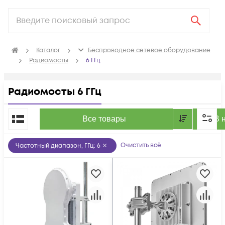
Каталог
Беспроводное сетевое оборудование
Радиомосты
6 ГГц
Радиомосты 6 ГГц
По популярности
Все товары
В 
Очистить всё
Частотный диапазон, ГГц
:
6