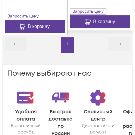
Запросить цену
Запросить цену
В корзину
В корзину
1
Назад
Дальше
Почему выбирают нас
Удобная
Быстрая
Сервисный
Офи
оплата
доставка
центр
Безналичный
по
Диагностика и
рас
расчёт,
ремонт
России
га