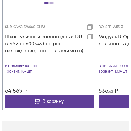
SNR-OWC-126060-CHM
BO-SFP-W53-3
Шкаф уличный всепогодный 12U
Модуль B-Opt
глубина 600мм (нагрев,
дальность до 
охлаждение, контроль климата)
В наличии
: 100+ шт
В наличии
: 1 000+ 
Транзит
: 10+ шт
Транзит
: 100+ шт
64 569
₽
636
₽
,62
В корзину