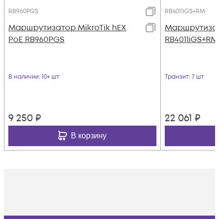
RB960PGS
RB4011iGS+RM
Маршрутизатор MikroTik hEX
Маршрутизат
PoE RB960PGS
RB4011iGS+RM
В наличии
: 10+ шт
Транзит
: 7 шт
9 250
₽
22 061
₽
В корзину