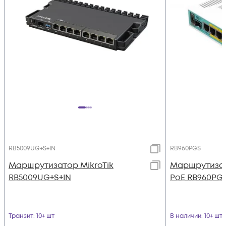
RB5009UG+S+IN
RB960PGS
Маршрутизатор MikroTik
Маршрутизат
RB5009UG+S+IN
PoE RB960PG
Транзит
: 10+ шт
В наличии
: 10+ шт