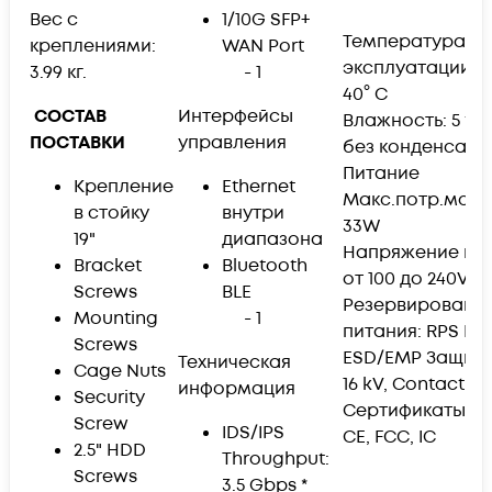
Вес с
1/10G SFP+
Температура
креплениями:
WAN Port
эксплуатации: -1
3.99 кг.
- 1
40° C
СОСТАВ
Интерфейсы
Влажность: 5 to 
ПОСТАВКИ
управления
без конденсаци
Питание
Крепление
Ethernet
Макс.потр.мощь
в стойку
внутри
33W
19"
диапазона
Напряжение пит
Bracket
Bluetooth
от 100 до 240VA
Screws
BLE
Резервировани
Mounting
- 1
питания: RPS DC
Screws
ESD/EMP Защита: 
Техническая
Cage Nuts
16 kV, Contact: ± 
информация
Security
Сертификаты
Screw
IDS/IPS
CE, FCC, IC
2.5" HDD
Throughput:
Screws
3.5 Gbps *