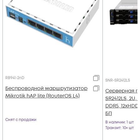
RB941-2nD
SNR-SR2412LS
Беспроводной маршрутизатор
Серверная п
Mikrotik hAP lite (RouterOS L4)
SR2412LS, 2U, 
DDR5, 12xHDD
БП
Снят с продажи
В наличии
: 1 шт
Транзит
: 10+ шт