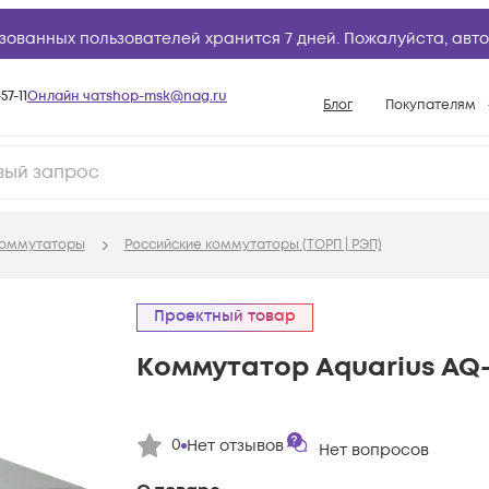
зованных пользователей хранится 7 дней. Пожалуйста,
авто
57-11
Онлайн чат
shop-msk@nag.ru
Блог
Покупателям
Способы опла
Документы
Политика рабо
оммутаторы
Российские коммутаторы (ТОРП | РЭП)
Условия доста
Гарантийное о
Проектный товар
Возврат товар
Коммутатор Aquarius AQ
Вопросы и отв
База знаний
Конфигуратор
0
Нет отзывов
Нет вопросов