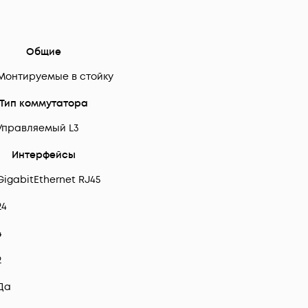
Общие
Монтируемые в стойку
Тип коммутатора
Управляемый L3
Интерфейсы
GigabitEthernet RJ45
24
4
2
Да