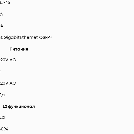
RJ-45
24
24
40GigabitEthernet QSFP+
Питание
220V AC
2
220V AC
Да
L2 функционал
Да
4094