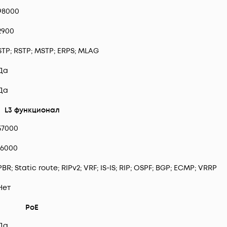
98000
2900
STP; RSTP; MSTP; ERPS; MLAG
Да
Да
L3 функционал
57000
16000
PBR; Static route; RIPv2; VRF; IS-IS; RIP; OSPF; BGP; ECMP; VRRP
Нет
PoE
Да