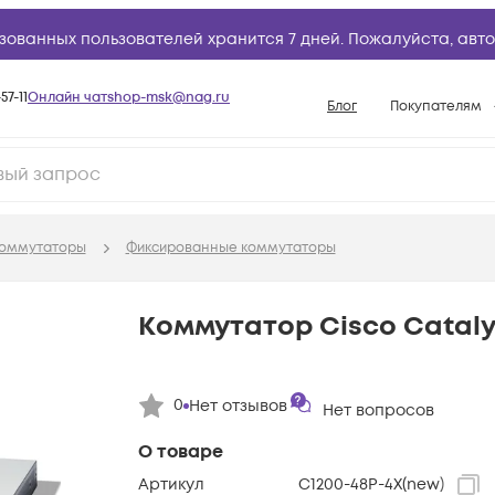
зованных пользователей хранится 7 дней. Пожалуйста,
авто
57-11
Онлайн чат
shop-msk@nag.ru
Блог
Покупателям
Способы опла
Документы
Политика рабо
оммутаторы
Фиксированные коммутаторы
Условия доста
Гарантийное о
Коммутатор Cisco Cataly
Возврат товар
Вопросы и отв
0
Нет отзывов
Нет вопросов
База знаний
Конфигуратор
О товаре
Артикул
C1200-48P-4X(new)