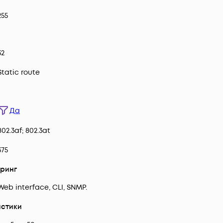
255
32
Static route
Да
802.3af; 802.3at
375
оринг
Web interface, CLI, SNMP.
истики