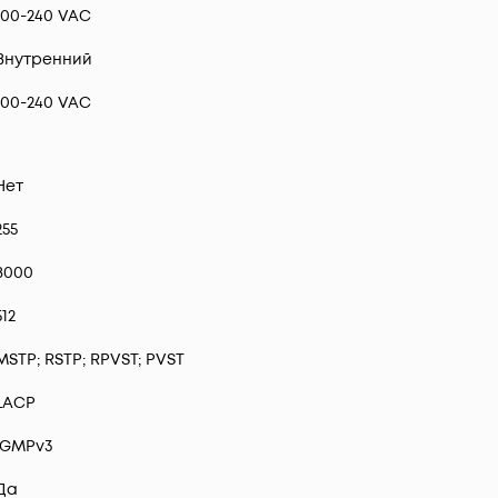
100-240 VAC
Внутренний
100-240 VAC
Нет
255
8000
512
MSTP; RSTP; RPVST; PVST
LACP
IGMPv3
Да