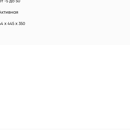
от -5 до 50
Активная
44 x 445 x 350