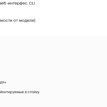
веб-интерфес, CLI
симости от модели)
SFP+
Монтируемые в стойку
а