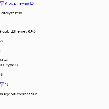
Управляемый L3
Catalyst 1200
GigabitEthernet RJ45
48
4
RJ-45
USB type C
48
48
10GigabitEthernet SFP+