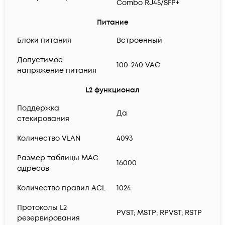
Combo RJ45/SFP+
Питание
Блоки питания
Встроенный
Допустимое
100-240 VAC
напряжение питания
L2 функционал
Поддержка
Да
стекирования
Количество VLAN
4093
Размер таблицы MAC
16000
адресов
Количество правил ACL
1024
Протоколы L2
PVST; MSTP; RPVST; RSTP
резервирования