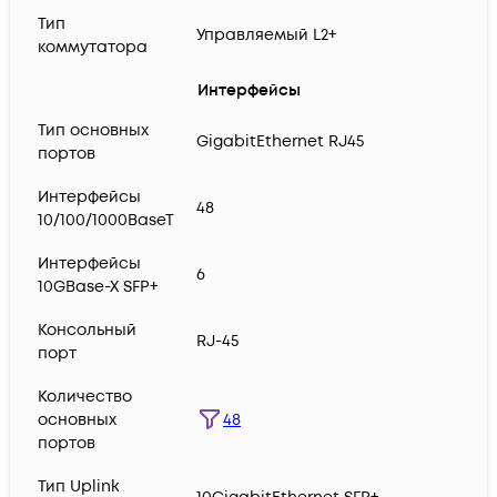
Тип
Управляемый L2+
коммутатора
Интерфейсы
Тип основных
GigabitEthernet RJ45
портов
Интерфейсы
48
10/100/1000BaseT
Интерфейсы
6
10GBase-X SFP+
Консольный
RJ-45
порт
Количество
48
основных
портов
Тип Uplink