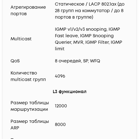
Статическое / LACP 802.1ax (до
Агрегирование
28 групп на коммутатор / до 8
портов
портов в группе)
IGMP v1/v2/v3 snooping, IGMP
Fast leave, IGMP Snooping
Multicast
Querier, MVR, IGMP Filter, IGMP
limit
QoS
8 очередей, SP, WFQ
Количество
4096
multicast групп
L3 функционал
Размер таблицы
12000
маршрутизации
Размер таблицы
8000
ARP