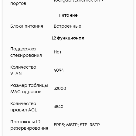
10GigabitEthernet SFP+
портов
Питание
Блоки питания
Встроенные
L2 функционал
Поддержка
Нет
стекирования
Количество
4094
VLAN
Размер таблицы
32000
MAC адресов
Количество
3840
правил ACL
Протоколы L2
ERPS; MSTP; STP; RSTP
резервирования