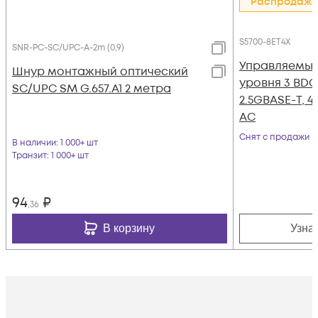
Распродажа
S5700-8ET4X
SNR-PC-SC/UPC-A-2m (0,9)
Управляемый
Шнур монтажный оптический
уровня 3 BDC
SC/UPC SM G.657.A1 2 метра
2.5GBASE-Т, 4x
AC
Снят с продажи
В наличии
: 1 000+ шт
Транзит
: 1 000+ шт
94
₽
,36
В корзину
Узна