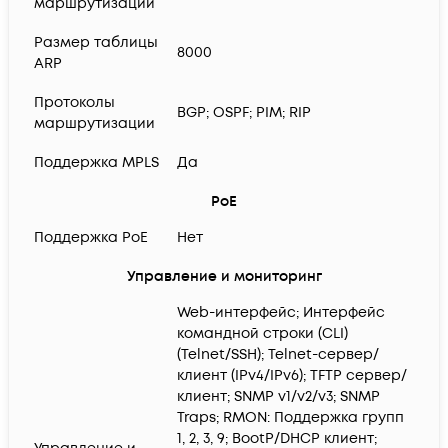
маршрутизации
Размер таблицы
8000
ARP
Протоколы
BGP; OSPF; PIM; RIP
маршрутизации
Поддержка MPLS
Да
PoE
Поддержка PoE
Нет
Управление и мониторинг
Web-интерфейс; Интерфейс
командной строки (CLI)
(Telnet/SSH); Telnet-сервер/
клиент (IPv4/IPv6); TFTP сервер/
клиент; SNMP v1/v2/v3; SNMP
Traps; RMON: Поддержка групп
1, 2, 3, 9; BootP/DHCP клиент;