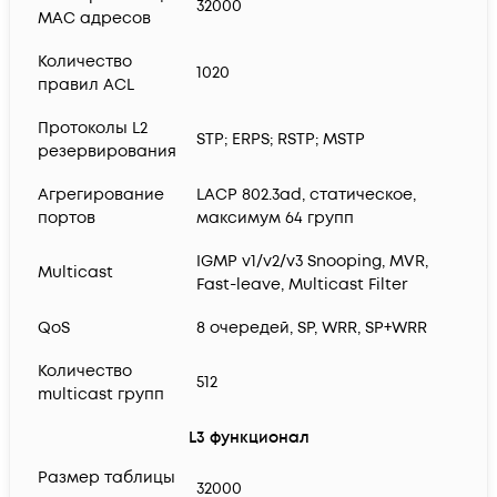
32000
MAC адресов
Количество
1020
правил ACL
Протоколы L2
STP; ERPS; RSTP; MSTP
резервирования
Агрегирование
LACP 802.3ad, статическое,
портов
максимум 64 групп
IGMP v1/v2/v3 Snooping, MVR,
Multicast
Fast-leave, Multicast Filter
QoS
8 очередей, SP, WRR, SP+WRR
Количество
512
multicast групп
L3 функционал
Размер таблицы
32000