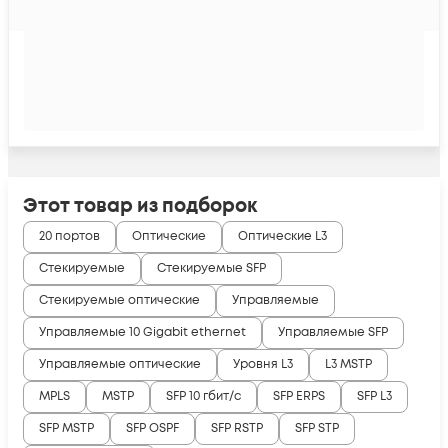
Этот товар из подборок
20 портов
Оптические
Оптические L3
Стекируемые
Стекируемые SFP
Стекируемые оптические
Управляемые
Управляемые 10 Gigabit ethernet
Управляемые SFP
Управляемые оптические
Уровня L3
L3 MSTP
MPLS
MSTP
SFP 10 гбит/с
SFP ERPS
SFP L3
SFP MSTP
SFP OSPF
SFP RSTP
SFP STP