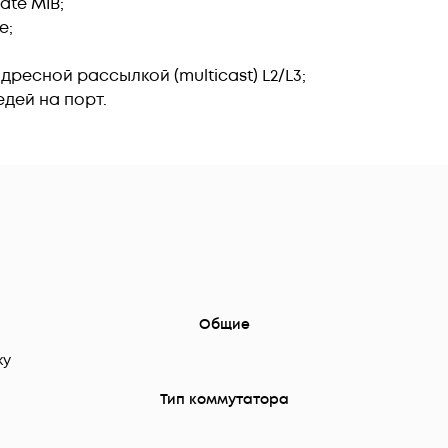
vate MIB;
e;
ресной рассылкой (multicast) L2/L3;
дей на порт.
Общие
ку
Тип коммутатора