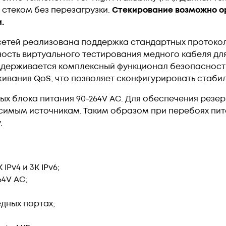
 стеком без перезагрузки.
Стекирование возможно о
.
сетей реализована поддержка стандартных протоколо
ность виртуального тестирования медного кабеля дл
ддерживается комплексный функционал безопасност
живания QoS, что позволяет сконфигурировать стаби
ных блока питания 90-264V AC. Для обеспечения рез
симым источникам. Таким образом при перебоях пит
.
Pv4 и 3K IPv6;
64V AC;
едных портах;