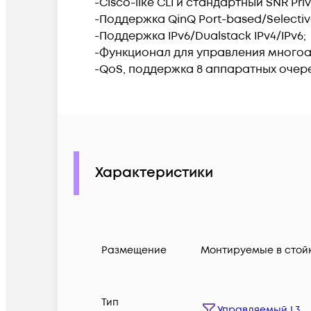
-Cisco-like CLI и стандартный SNR Pri
-Поддержка QinQ Port-based/Selectiv
-Поддержка IPv6/Dualstack IPv4/IPv6;
-Функционал для управления многоад
-QoS, поддержка 8 аппаратных очере
Характеристики
Размещение
Монтируемые в стой
Тип
Управляемый L3