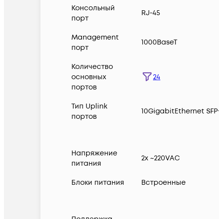
Консольный
RJ-45
порт
Management
1000BaseT
порт
Количество
24
основных
портов
Тип Uplink
10GigabitEthernet SFP
портов
Напряжение
2x ~220VAC
питания
Блоки питания
Встроенные