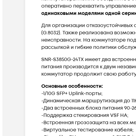
оперативно перехватить управление
одинаковыми моделями одной серии
Для организации отказоустойчивых 
(G.8032). Также реализована возмож
неисправности. На коммутаторе по
рассылкой и гибкие политики обслу
SNR-S3850G-24TX имеет два встроен
питания производится к двум незави
коммутатор продолжит свою работу
Основные особенности:
-1/10G SFP+ Uplink-порты;
-Динамическая маршрутизация до 11K I
-Два встроенных блока питания 90-2
-Поддержка стекирования VSF HA;
-Встроенная грозозащита на всех м
-Виртуальное тестирование кабеля;