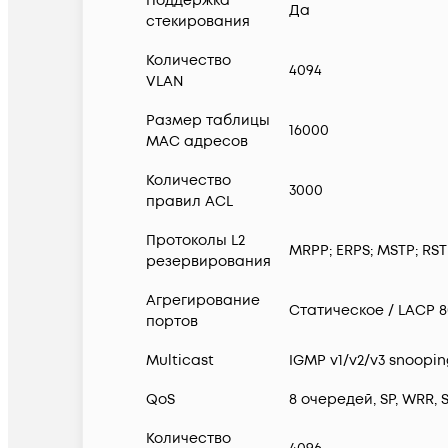
Поддержка
Да
стекирования
Количество
4094
VLAN
Размер таблицы
16000
MAC адресов
Количество
3000
правил ACL
Протоколы L2
MRPP; ERPS; MSTP; RST
резервирования
Агрегирование
Статическое / LACP 80
портов
Multicast
IGMP v1/v2/v3 snooping
QoS
8 очередей, SP, WRR,
Количество