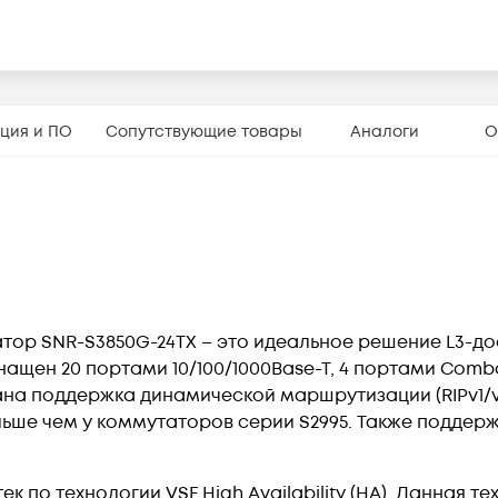
ция и ПО
Сопутствующие товары
Аналоги
О
тор SNR-S3850G-24TX – это идеальное решение L3-до
щен 20 портами 10/100/1000Base-T, 4 портами Combo 
ана поддержка динамической маршрутизации (RIPv1/v2, 
ьше чем у коммутаторов серии S2995. Также поддержив
 по технологии VSF High Availability (HA). Данная т