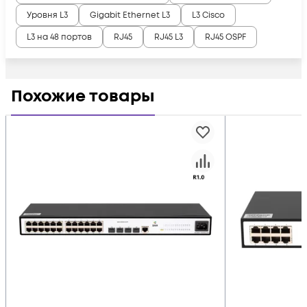
Уровня L3
Gigabit Ethernet L3
L3 Cisco
L3 на 48 портов
RJ45
RJ45 L3
RJ45 OSPF
Похожие товары