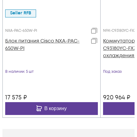
Seller RFB
NXA-PAC-650W-PI
N9K-C93180YC-FX3
Блок питания Cisco NXA-PAC-
Коммутатор C
650W-PI
C93180YC-FX3
охлаждения P
В наличии
: 5 шт
Под заказ
17 575
₽
920 964
₽
В корзину