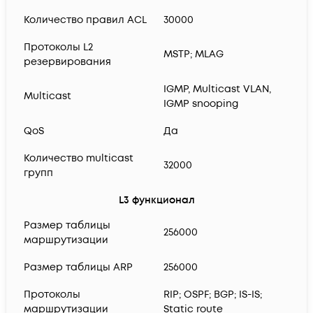
Количество правил ACL
30000
Протоколы L2
MSTP; MLAG
резервирования
IGMP, Multicast VLAN,
Multicast
IGMP snooping
QoS
Да
Количество multicast
32000
групп
L3 функционал
Размер таблицы
256000
маршрутизации
Размер таблицы ARP
256000
Протоколы
RIP; OSPF; BGP; IS-IS;
маршрутизации
Static route