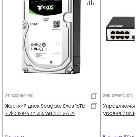
ST16000NM001G
SNR-S2989G-8TX
Жесткий диск Seagate Exos 16Tb
Управляемый
7.2k 512e/4Kn 256MB 3.5" SATA
уровня 2 SNR
Под заказ
В наличии
: 100+ шт