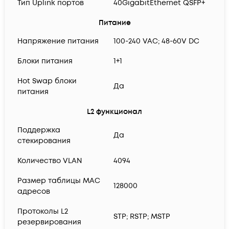
Тип Uplink портов
40GigabitEthernet QSFP+
Питание
Напряжение питания
100-240 VAC; 48-60V DC
Блоки питания
1+1
Hot Swap блоки
Да
питания
L2 функционал
Поддержка
Да
стекирования
Количество VLAN
4094
Размер таблицы MAC
128000
адресов
Протоколы L2
STP; RSTP; MSTP
резервирования