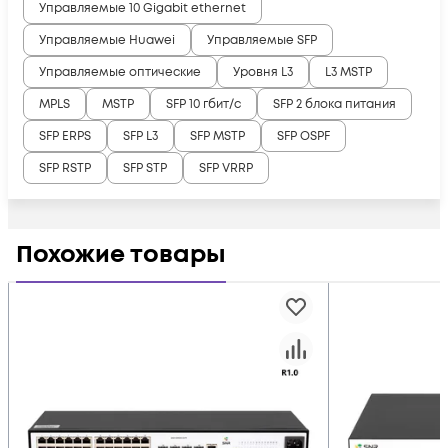
Управляемые 10 Gigabit ethernet
Управляемые Huawei
Управляемые SFP
Управляемые оптические
Уровня L3
L3 MSTP
MPLS
MSTP
SFP 10 гбит/с
SFP 2 блока питания
SFP ERPS
SFP L3
SFP MSTP
SFP OSPF
SFP RSTP
SFP STP
SFP VRRP
Похожие товары