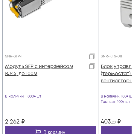
SNR-SFP-T
SNR-KTS-011
Модуль SFP с интерфейсом
Блок управл
RJ45, до 100м
(термостат) 
вентиляторн
В наличии
: 1 000+ шт
В наличии
: 100+ шт
Транзит
: 100+ шт
2 262
₽
403
₽
,20
В корзину