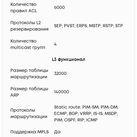
Количество
6000
правил ACL
Протоколы L2
SEP; PVST; ERPS; MSTP; RSTP; STP
резервирования
Количество
4
multicast групп
L3 функционал
Размер таблицы
32000
маршрутизации
Размер таблицы
140000
ARP
Static route; PIM-SM; PIM-DM;
Протоколы
ECMP; BGP; VRRP; IS-IS; MSDP;
маршрутизации
PIM; OSPF; RIP; ICMP
Поддержка MPLS
Да