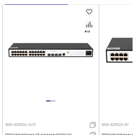
SNR-S2982G-24TE
SNR-S2982G-8T
Управляемый коммутатор
Управляемый