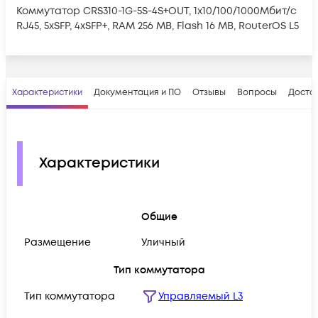
Коммутатор CRS310-1G-5S-4S+OUT, 1x10/100/1000Мбит/с
RJ45, 5xSFP, 4xSFP+, RAM 256 MB, Flash 16 MB, RouterOS L5
Характеристики
Документация и ПО
Отзывы
Вопросы
Достав
Характеристики
Общие
Размещение
Уличный
Тип коммутатора
Тип коммутатора
Управляемый L3