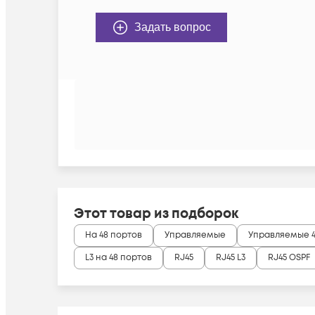
Задать вопрос
Этот товар из подборок
На 48 портов
Управляемые
Управляемые 4
L3 на 48 портов
RJ45
RJ45 L3
RJ45 OSPF