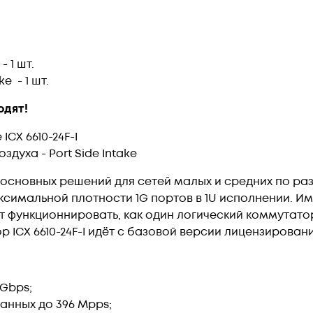
- 1 шт.
e - 1 шт.
одят!
CX 6610-24F-I
оздуха - Port Side Intake
основных решений для сетей малых и средних по ра
ксимальной плотности 1G портов в 1U исполнении. И
ут функционнировать, как один логический коммутато
 ICX 6610-24F-I идёт с базовой версии лицензировани
 Gbps;
анных до 396 Mpps;