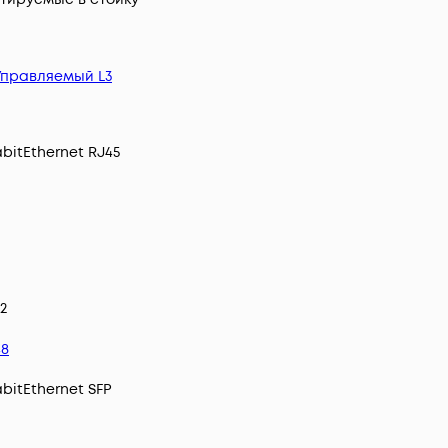
Управляемый L3
bitEthernet RJ45
2
48
bitEthernet SFP