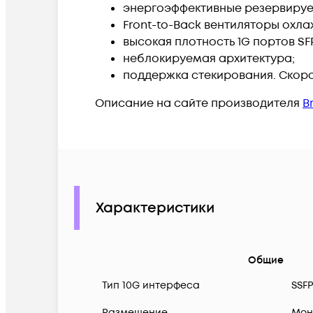
энергоэффективные резервируе
Front-to-Back вентиляторы охл
высокая плотность 1G портов SF
неблокируемая архитектура;
поддержка стекирования. Скоро
Описание на сайте производителя
B
Характеристики
Общие
Тип 10G интерфеса
SSF
Размещение
Мон