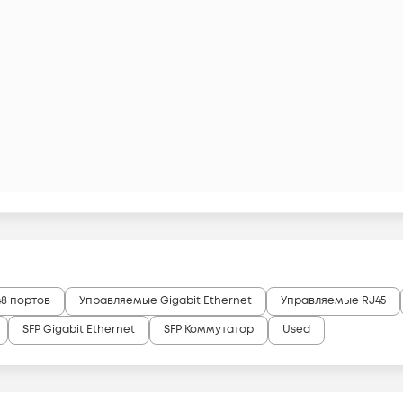
8 портов
Управляемые Gigabit Ethernet
Управляемые RJ45
SFP Gigabit Ethernet
SFP Коммутатор
Used