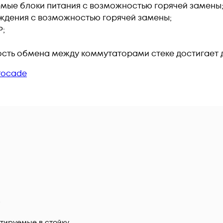
мые блоки питания с возможностью горячей замены
аждения с возможностью горячей замены;
P;
сть обмена между коммутаторами стеке достигает 
rocade
P
тируемые в стойку