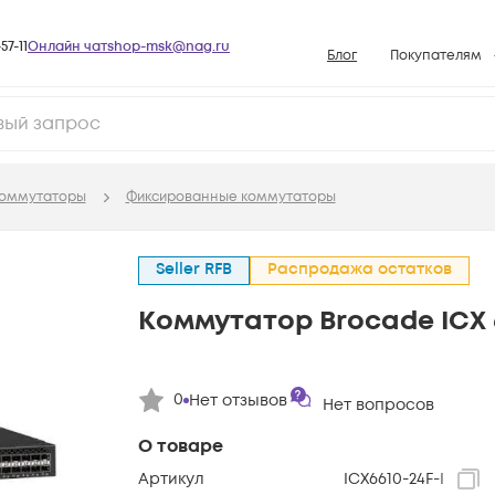
57-11
Онлайн чат
shop-msk@nag.ru
Блог
Покупателям
Способы опла
Документы
Политика рабо
оммутаторы
Фиксированные коммутаторы
Условия доста
Гарантийное о
Seller RFB
Распродажа остатков
Возврат товар
Коммутатор Brocade ICX 6
Вопросы и отв
База знаний
Конфигуратор
0
Нет отзывов
Нет вопросов
О товаре
Артикул
ICX6610-24F-I