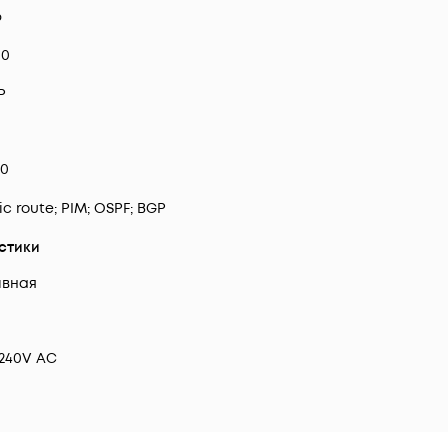
6
00
P
00
ic route; PIM; OSPF; BGP
стики
ивная
-240V AC