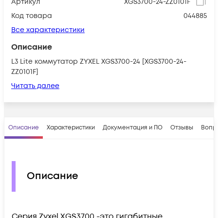
Артикул
XGS3700-24-ZZ0101F
Код товара
044885
Все характеристики
Описание
L3 Lite коммутатор ZYXEL XGS3700-24 [XGS3700-24-
ZZ0101F]
Читать далее
Описание
Характеристики
Документация и ПО
Отзывы
Вопр
Описание
Серия Zyxel XGS3700 -это гигабитные