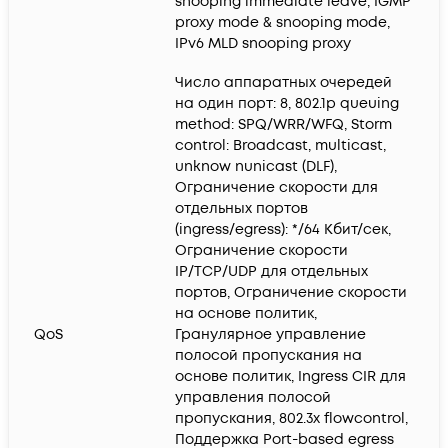
snooping immediate leave, IGMP
proxy mode & snooping mode,
IPv6 MLD snooping proxy
Число аппаратных очередей
на один порт: 8, 802.1p queuing
method: SPQ/WRR/WFQ, Storm
control: Broadcast, multicast,
unknow nunicast (DLF),
Ограничение скорости для
отдельных портов
(ingress/egress): */64 Кбит/сек,
Ограничение скорости
IP/TCP/UDP для отдельных
портов, Ограничение скорости
на основе политик,
QoS
Гранулярное управление
полосой пропускания на
основе политик, Ingress CIR для
управления полосой
пропускания, 802.3x flowcontrol,
Поддержка Port-based egress