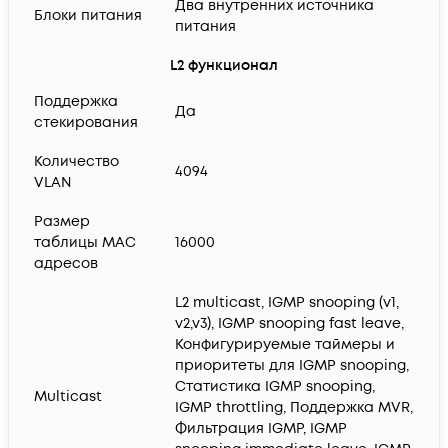
Два внутренних источника
Блоки питания
питания
L2 функционал
Поддержка
Да
стекирования
Количество
4094
VLAN
Размер
таблицы MAC
16000
адресов
L2 multicast, IGMP snooping (v1,
v2,v3), IGMP snooping fast leave,
Конфигурируемые таймеры и
приоритеты для IGMP snooping,
Статистика IGMP snooping,
Multicast
IGMP throttling, Поддержка MVR,
Фильтрация IGMP, IGMP