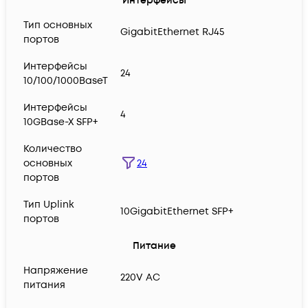
Интерфейсы
Тип основных
GigabitEthernet RJ45
портов
Интерфейсы
24
10/100/1000BaseT
Интерфейсы
4
10GBase-X SFP+
Количество
24
основных
портов
Тип Uplink
10GigabitEthernet SFP+
портов
Питание
Напряжение
220V AC
питания