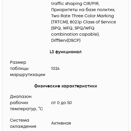
traffic shaping CIR/PIR,
Приоритеты на базе политик,
Two Rate Three Color Marking
(TRTCM), 802.1p Class of Service
(SPQ, WFQ, SPQ/WFQ
combination capable),
DiffServ(DSCP)
L3 функционал
Размер
таблицы
1024
маршрутизации
Физические характеристики
Диапазон
рабочих
от 0 до 50
температур, °C
Система
Активная
охлаждения