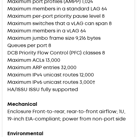
Maximum port profiles (AMPP) 1,024
Maximum members in a standard LAG 64
Maximum per-port priority pause level 8
Maximum switches that a vLAG can span 8
Maximum members in a vLAG 64
Maximum jumbo frame size 9,216 bytes
Queues per port 8
DCB Priority Flow Control (PFC) classes 8
Maximum ACLs 13,000
Maximum ARP entries 32,000
Maximum IPv4 unicast routes 12,000
Maximum IPv6 unicast routes 3,000†
HA/ISSU ISSU fully supported
Mechanical
Enclosure Front-to-rear, rear-to-front airflow; 1U,
19-inch EIA-compliant; power from non-port side
Environmental