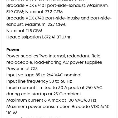
Brocade VDX 6740T port-side-exhaust: Maximum:
51.9 CFM; Nominal: 27.3 CFM
Brocade VDX 6740 port-side-intake and port-side-
exhaust: Maximum: 25.7 CFM;
Nominal: 11.5 CFM
Heat dissipation 1,672.41 BTU/hr
Power
Power supplies Two internal, redundant, field-
replaceable, load-sharing AC power supplies
Power inlet C13
Input voltage 85 to 264 VAC nominal
Input line frequency 50 to 60 Hz
Inrush current Limited to 30 A peak at 240 VAC
during cold startup at 25°C ambient
Maximum current 6 A max at 100 VAC/60 Hz
Maximum power consumption Brocade VDX 6740:
110 W