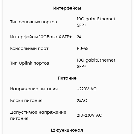
Интерфейсы
10GigabitEthernet
Тип основных портов
SFP+
Интерфейсы 10GBase-X SFP+
24
Консольный порт
RJ-45
10GigabitEthernet
Тип Uplink портов
SFP+
Питание
Напряжение питания
~220V AC
Блоки питания
2xAC
Допустимое напряжение
210-230V AC
питания
L2 функционал