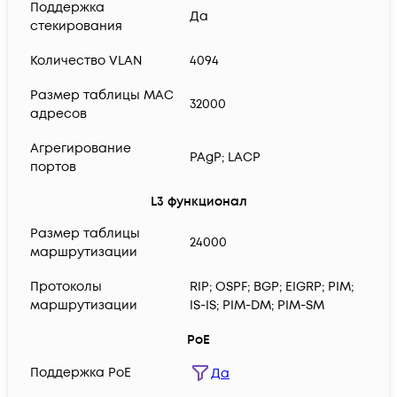
Поддержка
Да
стекирования
Количество VLAN
4094
Размер таблицы MAC
32000
адресов
Агрегирование
PAgP; LACP
портов
L3 функционал
Размер таблицы
24000
маршрутизации
Протоколы
RIP; OSPF; BGP; EIGRP; PIM;
маршрутизации
IS-IS; PIM-DM; PIM-SM
PoE
Поддержка PoE
Да