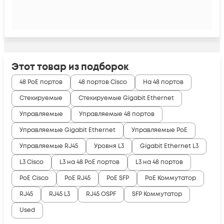
Этот товар из подборок
48 PoE портов
48 портов Cisco
На 48 портов
Стекируемые
Стекируемые Gigabit Ethernet
Управляемые
Управляемые 48 портов
Управляемые Gigabit Ethernet
Управляемые PoE
Управляемые RJ45
Уровня L3
Gigabit Ethernet L3
L3 Cisco
L3 на 48 PoE портов
L3 на 48 портов
PoE Cisco
PoE RJ45
PoE SFP
PoE Коммутатор
RJ45
RJ45 L3
RJ45 OSPF
SFP Коммутатор
Used