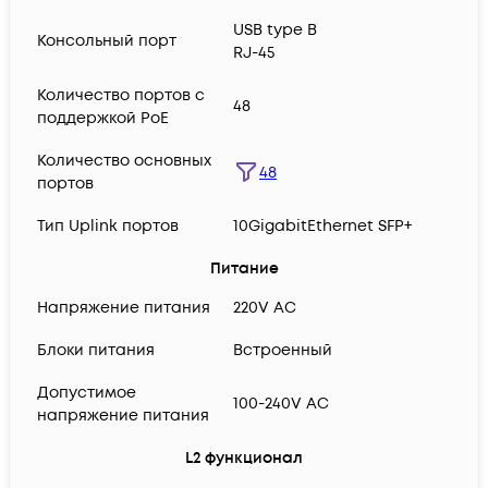
USB type B
Консольный порт
RJ-45
Количество портов с
48
поддержкой PoE
Количество основных
48
портов
Тип Uplink портов
10GigabitEthernet SFP+
Питание
Напряжение питания
220V AC
Блоки питания
Встроенный
Допустимое
100-240V AC
напряжение питания
L2 функционал