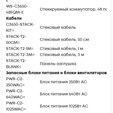
E
WS-C3650-
Стекируемый коммутатор, 48 портов 
48FQM-E
Кабели
C3650-STACK-
Стековый кабель
KIT=
STACK-T2-
Стековый кабель, 50 см
50CM=
STACK-T2-1M=
Стековый кабель, 1 м
STACK-T2-3M=
Стековый кабель, 3 м
STACK-T2-
Панель-заглушка
BLANK=
Запасные блоки питания и блоки вентиляторов
PWR-C2-
Блок питания 250Вт AC
250WAC=
PWR-C2-
Блок питания 640Вт AC
640WAC=
PWR-C2-
Блок питания 1025Вт AC
1025WAC=