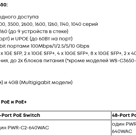
50:
одного доступа
3500, 2600, 1600, 1260, 1140, 1040 серий
0 (до 9 устройств в стеке)
рт) и UPOE (до 60Вт на порт)
t портами 100Mbps/1/2.5/5/10 Gbps
 SFP, 2 x 10GE SFP+, 4 x 10GE SFP+, 8 x 10GE SFP+, 2 x 
я, до 2х блоков питания (*кроме моделей WS-C3650-
) и 4GB (Multigigabit модели)
PoE и PoE+
-Port PoE Switch
48-Port P
один PWR
дин PWR-C2-640WAC
640WAC