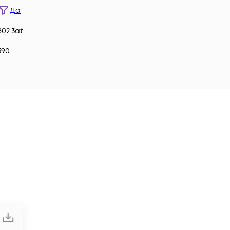
Да
802.3at
390