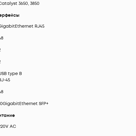
Catalyst 3650, 3850
ерфейсы
GigabitEthernet RJ45
48
2
2
USB type B
RJ-45
48
10GigabitEthernet SFP+
итание
220V AC