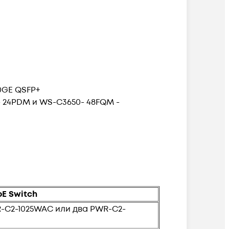
40GE QSFP+
 24PDM и WS-C3650- 48FQM -
oE Switch
-C2-1025WAC или два PWR-C2-