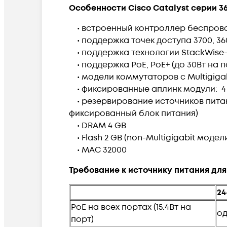
Особенности Cisco Catalyst серии 36
• встроенный контроллер беспров
• поддержка точек доступа 3700, 3600, 
• поддержка технологии StackWise-16
• поддержка PoE, PoE+ (до 30Вт на по
• модели коммутаторов с Multigigabi
• фиксированные аплинк модули: 4 x 1GE
• резервирование источников питани
фиксированный блок питания)
• DRAM 4 GB
• Flash 2 GB (non-Multigigabit модели
• MAC 32000
Требование к источнику питания для 
24
PoE на всех портах (15.4Вт на
о
порт)