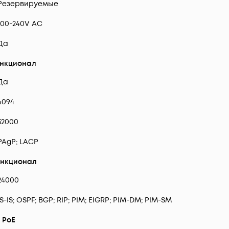
Резервируемые
100-240V AC
Да
ункционал
Да
4094
32000
PAgP; LACP
ункционал
24000
IS-IS; OSPF; BGP; RIP; PIM; EIGRP; PIM-DM; PIM-SM
PoE