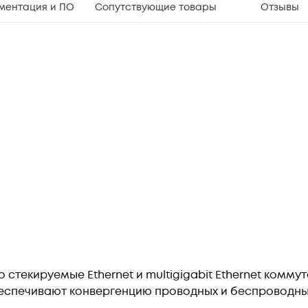
ментация и ПО
Сопутствующие товары
Отзывы
то стекируемые Ethernet и multigigabit Ethernet комм
еспечивают конвергенцию проводных и беспроводны