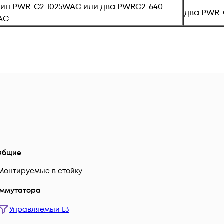
ин PWR-C2-1025WAC или два PWRC2-640
два PWR-
AC
Общие
Монтируемые в стойку
оммутатора
Управляемый L3