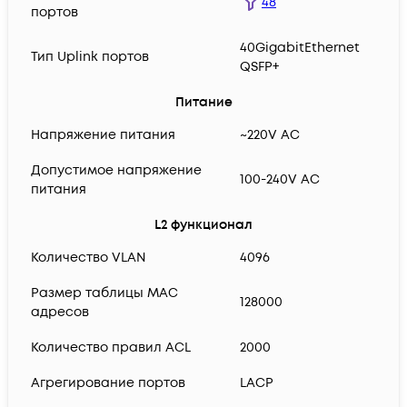
48
портов
40GigabitEthernet
Тип Uplink портов
QSFP+
Питание
Напряжение питания
~220V AC
Допустимое напряжение
100-240V AC
питания
L2 функционал
Количество VLAN
4096
Размер таблицы MAC
128000
адресов
Количество правил ACL
2000
Агрегирование портов
LACP