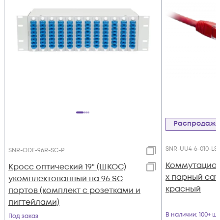
Распродаж
SNR-UU4-6-010-LS
SNR-ODF-96R-SC-P
Коммутацион
Кросс оптический 19" (ШКОС)
х парный cat.
укомплектованный на 96 SC
красный
портов (комплект с розетками и
пигтейлами)
В наличии
: 100+ шт
Под заказ