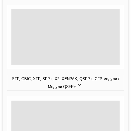
SFP, GBIC, XFP, SFP+, X2, XENPAK, QSFP+, CFP модули /
Модули QSFP+