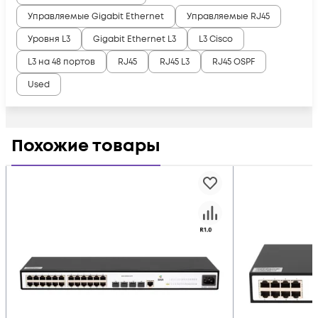
Управляемые Gigabit Ethernet
Управляемые RJ45
Уровня L3
Gigabit Ethernet L3
L3 Cisco
L3 на 48 портов
RJ45
RJ45 L3
RJ45 OSPF
Used
Похожие товары