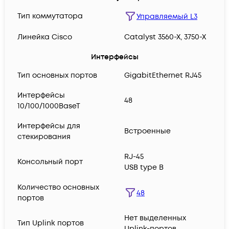
Тип коммутатора
Управляемый L3
Линейка Cisco
Catalyst 3560-X, 3750-X
Интерфейсы
Тип основных портов
GigabitEthernet RJ45
Интерфейсы
48
10/100/1000BaseT
Интерфейсы для
Встроенные
стекирования
RJ-45
Консольный порт
USB type B
Количество основных
48
портов
Нет выделенных
Тип Uplink портов
Uplink-портов