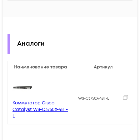
Аналоги
Наименование товара
Артикул
3
WS-C3750X-48T-L
Коммутатор Cisco
Catalyst WS-C3750X-48T-
L